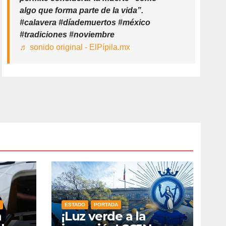
algo que forma parte de la vida”.
#calavera #díademuertos #méxico
#tradiciones #noviembre
♬ sonido original - ElPípila.mx
ESTADO
PORTADA
n
¡Luz verde a la