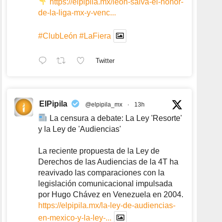
https://elpipila.mx/leon-salva-el-honor-
de-la-liga-mx-y-venc...
#ClubLeón
#LaFiera
Twitter
ElPipila
@elpipila_mx
·
13h
La censura a debate: La Ley 'Resorte'
y la Ley de 'Audiencias'
La reciente propuesta de la Ley de
Derechos de las Audiencias de la 4T ha
reavivado las comparaciones con la
legislación comunicacional impulsada
por Hugo Chávez en Venezuela en 2004.
https://elpipila.mx/la-ley-de-audiencias-
en-mexico-y-la-ley-...