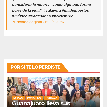
considerar la muerte “como algo que forma
parte de la vida”. #calavera #díademuertos
#méxico #tradiciones #noviembre
♬ sonido original - ElPípila.mx
POR SI TE LO PERDISTE
ESTADO
MUNICIPIOS
PORTADA
Guanajuato lleva sus