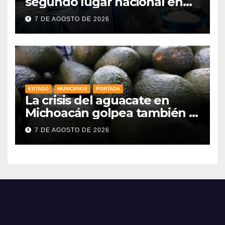
segundo lugar nacional en
procuración de órganos
7 DE AGOSTO DE 2026
ESTADO
MUNICIPIOS
PORTADA
La crisis del aguacate en
Michoacán golpea también a
productores de Guanajuato
7 DE AGOSTO DE 2026