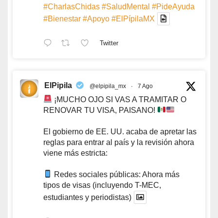
#CharlasChidas
#SaludMental
#PideAyuda
#Bienestar
#Apoyo
#ElPípilaMX
Twitter
ElPipila
@elpipila_mx
·
7 Ago
¡MUCHO OJO SI VAS A TRAMITAR O
RENOVAR TU VISA, PAISANO!
El gobierno de EE. UU. acaba de apretar las
reglas para entrar al país y la revisión ahora
viene más estricta:
Redes sociales públicas: Ahora más
tipos de visas (incluyendo T-MEC,
estudiantes y periodistas)