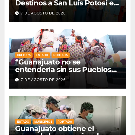
Destinos a San Luis Potosí en
vísperas de la FENAPO
7 DE AGOSTO DE 2026
CULTURA
ESTADO
PORTADA
“Guanajuato no se
entendería sin sus Pueblos
Indígenas”: Libia Dennise
7 DE AGOSTO DE 2026
fortalece el orgullo del
estado
ESTADO
MUNICIPIOS
PORTADA
Guanajuato obtiene el