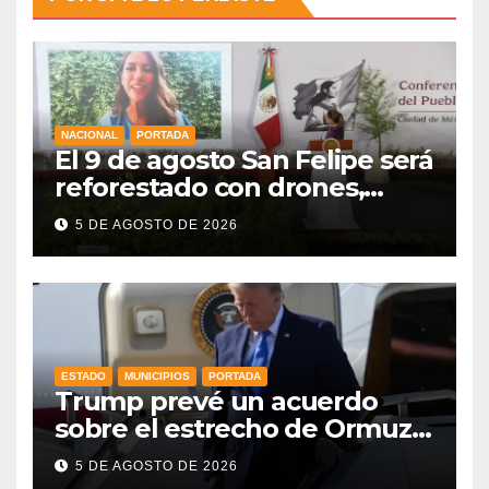
NACIONAL
PORTADA
El 9 de agosto San Felipe será
reforestado con drones,
como parte de la Jornada
5 DE AGOSTO DE 2026
Nacional a la que se suma
Libia
ESTADO
MUNICIPIOS
PORTADA
Trump prevé un acuerdo
sobre el estrecho de Ormuz
esta misma semana
5 DE AGOSTO DE 2026