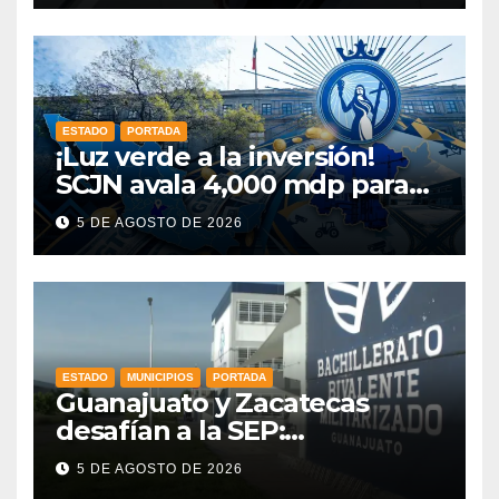
ESTADO
PORTADA
¡Luz verde a la inversión!
SCJN avala 4,000 mdp para
Guanajuato: ¿en qué se usará
5 DE AGOSTO DE 2026
este dinero?
ESTADO
MUNICIPIOS
PORTADA
Guanajuato y Zacatecas
desafían a la SEP:
mantendrán en operación
5 DE AGOSTO DE 2026
sus prepas militarizadas