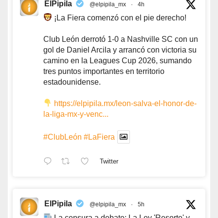
ElPipila
@elpipila_mx
·
4h
¡La Fiera comenzó con el pie derecho!
Club León derrotó 1-0 a Nashville SC con un
gol de Daniel Arcila y arrancó con victoria su
camino en la Leagues Cup 2026, sumando
tres puntos importantes en territorio
estadounidense.
https://elpipila.mx/leon-salva-el-honor-de-
la-liga-mx-y-venc...
#ClubLeón
#LaFiera
Twitter
ElPipila
@elpipila_mx
·
5h
La censura a debate: La Ley 'Resorte' y