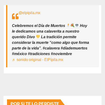
@elpipila.mx
Celebremos el Día de Muertos
Hoy
le dedicamos una calaverita a nuestro
querido Divo
La tradición permite
considerar la muerte “como algo que forma
parte de la vida”. #calavera #díademuertos
#méxico #tradiciones #noviembre
♬ sonido original - ElPípila.mx
POR SI TE LO PERDISTE