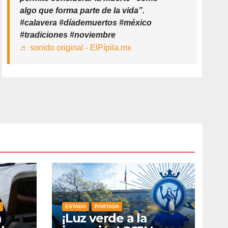
algo que forma parte de la vida”.
#calavera #díademuertos #méxico
#tradiciones #noviembre
♬ sonido original - ElPípila.mx
ESTADO
PORTADA
n
¡Luz verde a la