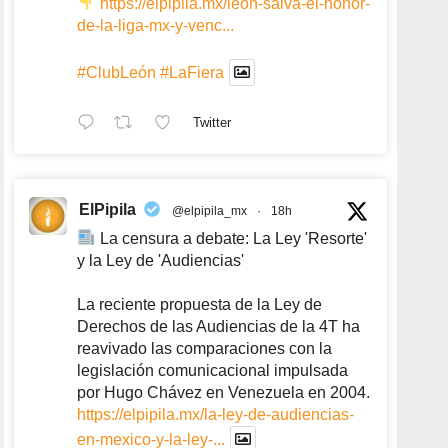
https://elpipila.mx/leon-salva-el-honor-
de-la-liga-mx-y-venc...
#ClubLeón
#LaFiera
Twitter
ElPipila
@elpipila_mx
·
18h
La censura a debate: La Ley 'Resorte'
y la Ley de 'Audiencias'
La reciente propuesta de la Ley de
Derechos de las Audiencias de la 4T ha
reavivado las comparaciones con la
legislación comunicacional impulsada
por Hugo Chávez en Venezuela en 2004.
https://elpipila.mx/la-ley-de-audiencias-
en-mexico-y-la-ley-...