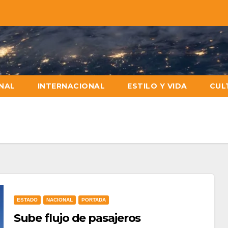
NAL
INTERNACIONAL
ESTILO Y VIDA
CUL
ESTADO
NACIONAL
PORTADA
Sube flujo de pasajeros