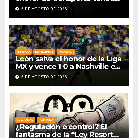
e intensifica operativos de
6 DE AGOSTO DE 2026
vigilancia
ESTADO
MUNICIPIOS
PORTADA
León salva el honor de la Liga
MX y vence 1-0 a Nashville en
la Leagues Cup 2026
6 DE AGOSTO DE 2026
NACIONAL
PORTADA
¿Regulación o control? El
fantasma de la “Ley Resorte”