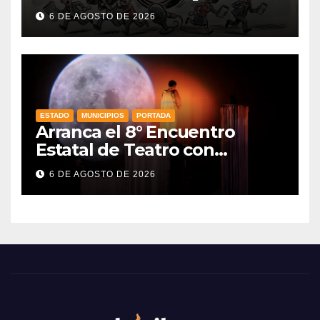
venezolana revive con la
6 DE AGOSTO DE 2026
nueva Ley de Audiencias en
México
ESTADO
MUNICIPIOS
PORTADA
Arranca el 8° Encuentro
Estatal de Teatro con
producciones locales
6 DE AGOSTO DE 2026