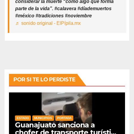
considerar la muerte “como algo que forma
parte de la vida”. #calavera #díademuertos
#méxico #tradiciones #noviembre
♬ sonido original - ElPípila.mx
POR SI TE LO PERDISTE
ESTADO
MUNICIPIOS
PORTADA
Guanajuato sanciona a
chofer de transporte turístico