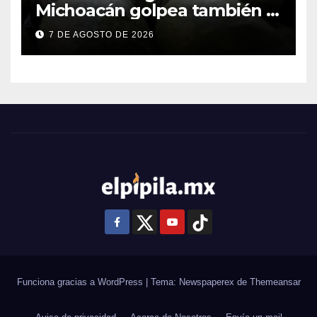
Michoacán golpea también a
productores de Guanajuato
7 DE AGOSTO DE 2026
Funciona gracias a WordPress
|
Tema: Newspaperex de
Themeansar