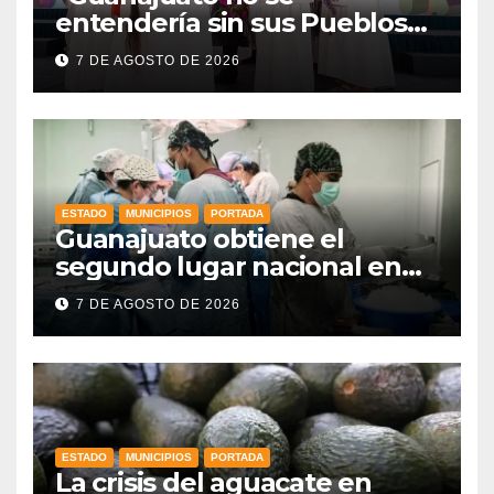
entendería sin sus Pueblos
Indígenas”: Libia Dennise
7 DE AGOSTO DE 2026
fortalece el orgullo del
estado
ESTADO
MUNICIPIOS
PORTADA
Guanajuato obtiene el
segundo lugar nacional en
procuración de órganos
7 DE AGOSTO DE 2026
ESTADO
MUNICIPIOS
PORTADA
La crisis del aguacate en