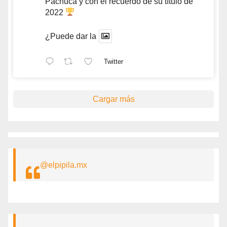
Pachuca y con el recuerdo de su título de
2022
¿Puede dar la
Twitter
Cargar más
@elpipila.mx