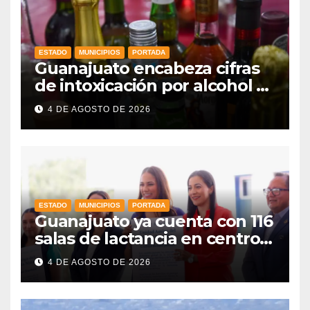
ESTADO
MUNICIPIOS
PORTADA
Guanajuato encabeza cifras
de intoxicación por alcohol a
nivel nacional
4 DE AGOSTO DE 2026
ESTADO
MUNICIPIOS
PORTADA
Guanajuato ya cuenta con 116
salas de lactancia en centros
de trabajo: Gobernadora
4 DE AGOSTO DE 2026