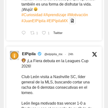
también es una forma de disfrutar la vida.
¡Wujú!
#Curiosidad
#Aprendizaje
#Motivación
#JuanElPípila
#ElPípilaMX
1
1
Twitter
ElPipila
@elpipila_mx
·
24h
¡La Fiera debuta en la Leagues Cup
2026!
Club León visita a Nashville SC, líder
general de la MLS, buscando cortar una
racha de 6 derrotas consecutivas en el
torneo.
León llega motivado tras vencer 1-0 a