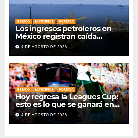
ESTADO
MUNICIPIOS
PORTADA
Los ingresos petroleros en
México registran caída
drástica en una década
4 DE AGOSTO DE 2026
ESTADO
MUNICIPIOS
PORTADA
Hoy regresa la Leagues Cup:
esto es lo que se ganará en
esta edición
4 DE AGOSTO DE 2026