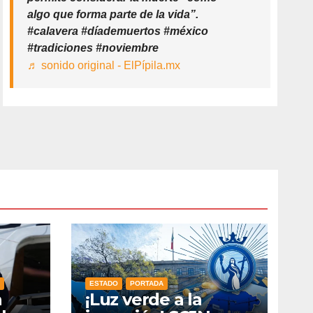
algo que forma parte de la vida”.
#calavera #díademuertos #méxico
#tradiciones #noviembre
♬ sonido original - ElPípila.mx
ESTADO
PORTADA
n
¡Luz verde a la