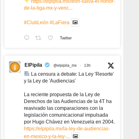
https://elpipila.mx/leon-salva-el-honor-
de-la-liga-mx-y-venc...
#ClubLeón
#LaFiera
Twitter
ElPipila
@elpipila_mx
·
13h
La censura a debate: La Ley 'Resorte'
y la Ley de 'Audiencias'
La reciente propuesta de la Ley de
Derechos de las Audiencias de la 4T ha
reavivado las comparaciones con la
legislación comunicacional impulsada
por Hugo Chávez en Venezuela en 2004.
https://elpipila.mx/la-ley-de-audiencias-
en-mexico-y-la-ley-...