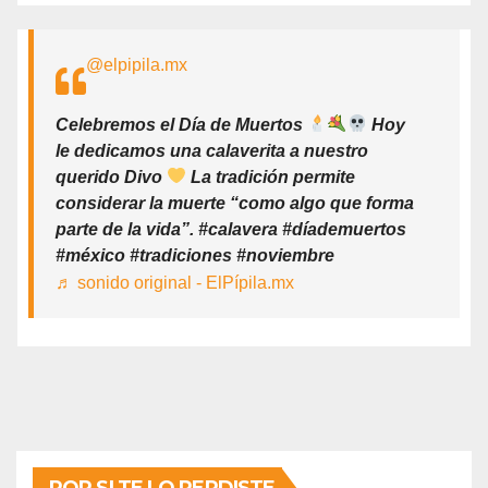
@elpipila.mx
Celebremos el Día de Muertos
Hoy
le dedicamos una calaverita a nuestro
querido Divo
La tradición permite
considerar la muerte “como algo que forma
parte de la vida”. #calavera #díademuertos
#méxico #tradiciones #noviembre
♬ sonido original - ElPípila.mx
POR SI TE LO PERDISTE