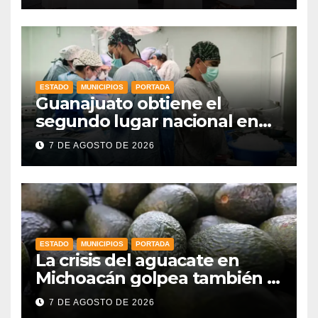
estado
ESTADO
MUNICIPIOS
PORTADA
Guanajuato obtiene el
segundo lugar nacional en
procuración de órganos
7 DE AGOSTO DE 2026
ESTADO
MUNICIPIOS
PORTADA
La crisis del aguacate en
Michoacán golpea también a
productores de Guanajuato
7 DE AGOSTO DE 2026