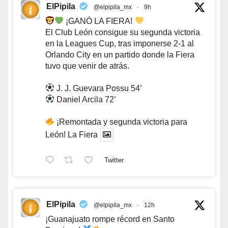
ElPipila
@elpipila_mx
·
9h
¡GANÓ LA FIERA!
El Club León consigue su segunda victoria
en la Leagues Cup, tras imponerse 2-1 al
Orlando City en un partido donde la Fiera
tuvo que venir de atrás.
J. J. Guevara Possu 54’
Daniel Arcila 72’
¡Remontada y segunda victoria para
León! La Fiera
Twitter
ElPipila
@elpipila_mx
·
12h
¡Guanajuato rompe récord en Santo