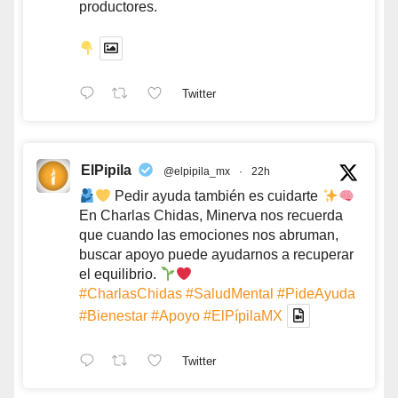
productores.
Twitter
ElPipila
@elpipila_mx
·
22h
Pedir ayuda también es cuidarte
En Charlas Chidas, Minerva nos recuerda
que cuando las emociones nos abruman,
buscar apoyo puede ayudarnos a recuperar
el equilibrio.
#CharlasChidas
#SaludMental
#PideAyuda
#Bienestar
#Apoyo
#ElPípilaMX
Twitter