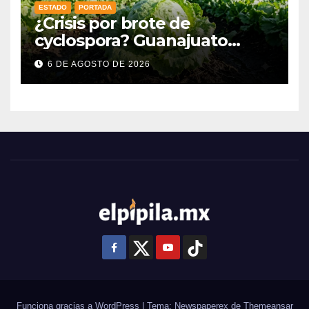
ESTADO
PORTADA
¿Crisis por brote de
cyclospora? Guanajuato
mantiene intactas sus
6 DE AGOSTO DE 2026
exportaciones
agroalimentarias y crece 25%
Funciona gracias a WordPress
|
Tema: Newspaperex de
Themeansar