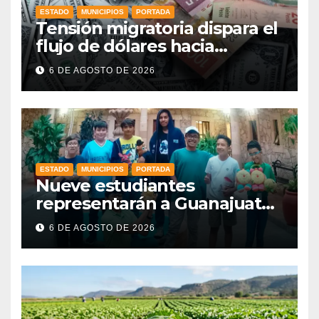
ESTADO
MUNICIPIOS
PORTADA
Tensión migratoria dispara el
flujo de dólares hacia
municipios de Guanajuato
6 DE AGOSTO DE 2026
ESTADO
MUNICIPIOS
PORTADA
Nueve estudiantes
representarán a Guanajuato
en la Olimpiada Mexicana de
6 DE AGOSTO DE 2026
Matemáticas 2026