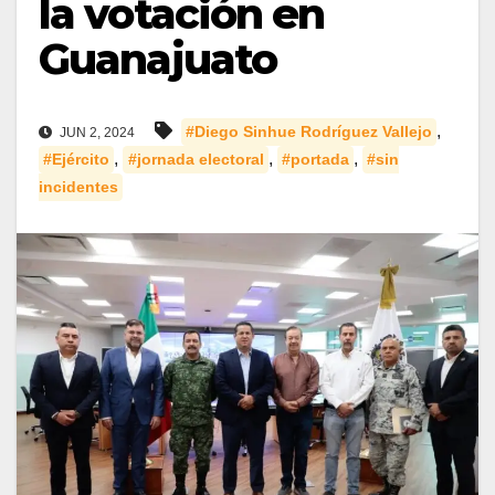
la votación en
Guanajuato
,
#Diego Sinhue Rodríguez Vallejo
JUN 2, 2024
,
,
,
#Ejército
#jornada electoral
#portada
#sin
incidentes