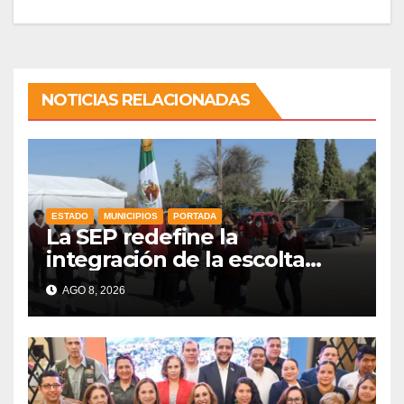
NOTICIAS RELACIONADAS
ESTADO
MUNICIPIOS
PORTADA
La SEP redefine la
integración de la escolta
escolar prioritando la
AGO 8, 2026
inclusión