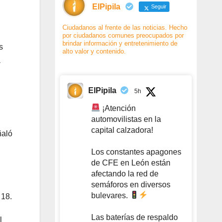
ElPipila
Seguir
Ciudadanos al frente de las noticias. Hecho
por ciudadanos comunes preocupados por
brindar información y entretenimiento de
s
alto valor y contenido.
a
ElPipila
5h
¡Atención
automovilistas en la
capital calzadora!
ñaló
Los constantes apagones
de CFE en León están
afectando la red de
semáforos en diversos
bulevares.
 18.
Las baterías de respaldo
l