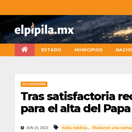
ESTADO
MUNICIPIOS
NACIO
SIN CATEGORÍA
Tras satisfactoria r
para el alta del Pap
,
#alta médica
#balance una sema
JUN 15, 2023