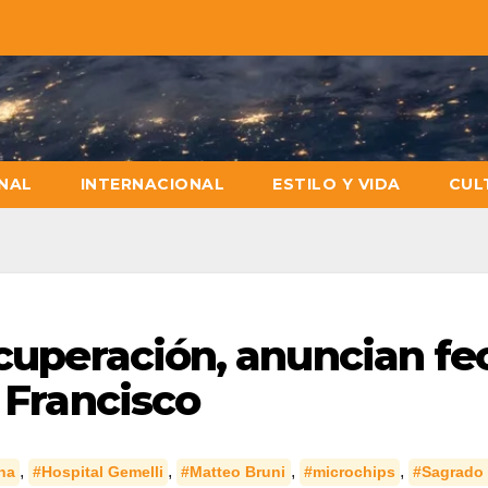
NAL
INTERNACIONAL
ESTILO Y VIDA
CUL
ecuperación, anuncian fe
a Francisco
,
,
,
,
na
#Hospital Gemelli
#Matteo Bruni
#microchips
#Sagrado