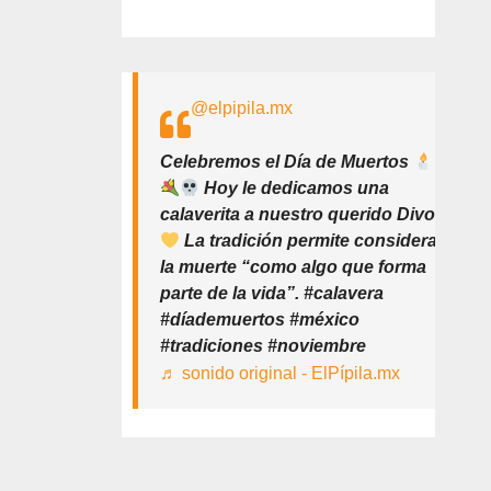
@elpipila.mx
Celebremos el Día de Muertos
Hoy le dedicamos una
calaverita a nuestro querido Divo
La tradición permite considerar
la muerte “como algo que forma
parte de la vida”. #calavera
#díademuertos #méxico
#tradiciones #noviembre
♬ sonido original - ElPípila.mx