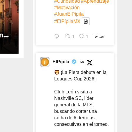
#Curiosidad
#Aprendizaje
#Motivación
#JuanElPípila
#ElPípilaMX
n
1
1
Twitter
a
ElPipila
6h
¡La Fiera debuta en la
Leagues Cup 2026!
Club León visita a
Nashville SC, líder
general de la MLS,
buscando cortar una
racha de 6 derrotas
consecutivas en el torneo.