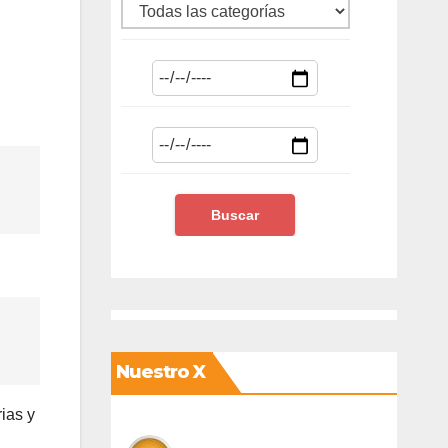
u
Nuestro X
ias y