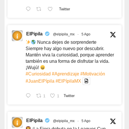
Twitter
ElPipila
@elpipila_mx
·
5 Ago
Nunca dejes de sorprenderte
Siempre hay algo nuevo por descubrir.
Mantén viva la curiosidad, porque aprender
también es una forma de disfrutar la vida.
¡Wujú!
#Curiosidad
#Aprendizaje
#Motivación
#JuanElPípila
#ElPípilaMX
1
1
Twitter
ElPipila
@elpipila_mx
·
5 Ago
¡La Fiera debuta en la Leagues Cup