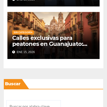
SIN CATEGORÍA
Calles exclusivas para
peatones en Guanajuato:
Congreso analiza obligarlas
ENE 15, 2026
Buscar