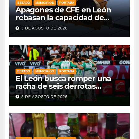
ESTADO
MUNICIPIOS
PORTADA
Apagones de CFE en León
rebasan la capacidad de
respaldo en red de
5 DE AGOSTO DE 2026
semáforos
ESTADO
MUNICIPIOS
PORTADA
El León busca romper una
racha de seis derrotas
consecutivas en Leagues Cup
5 DE AGOSTO DE 2026
ante Nashville