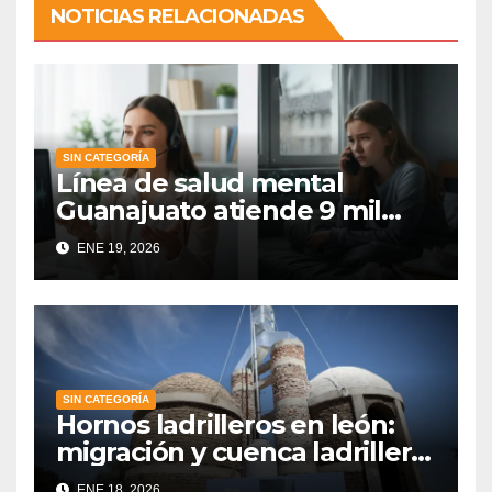
NOTICIAS RELACIONADAS
SIN CATEGORÍA
Línea de salud mental
Guanajuato atiende 9 mil
llamadas en dos años
ENE 19, 2026
SIN CATEGORÍA
Hornos ladrilleros en león:
migración y cuenca ladrillera
con Ecotecnologías
ENE 18, 2026