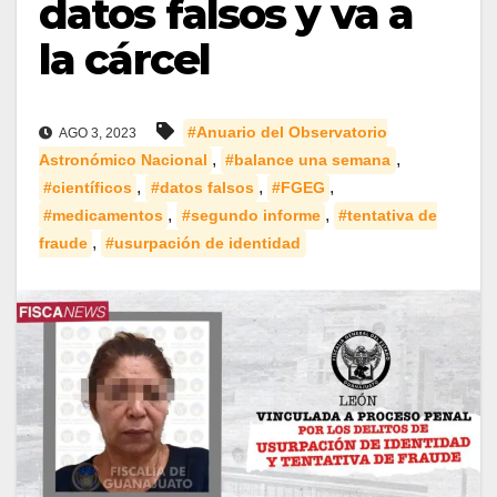
datos falsos y va a
la cárcel
#Anuario del Observatorio
AGO 3, 2023
,
,
Astronómico Nacional
#balance una semana
,
,
,
#científicos
#datos falsos
#FGEG
,
,
#medicamentos
#segundo informe
#tentativa de
,
fraude
#usurpación de identidad