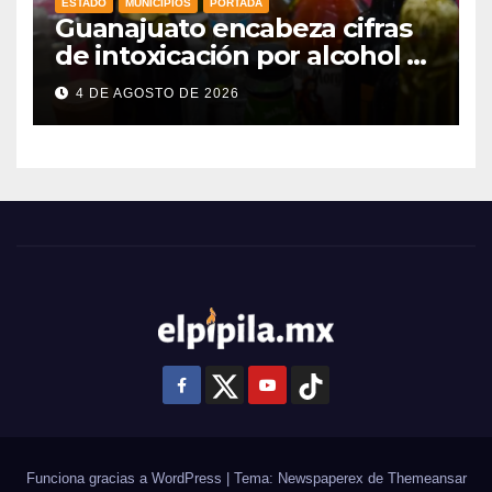
ESTADO
MUNICIPIOS
PORTADA
Guanajuato encabeza cifras
de intoxicación por alcohol a
nivel nacional
4 DE AGOSTO DE 2026
Funciona gracias a WordPress
|
Tema: Newspaperex de
Themeansar