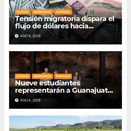
ESTADO
MUNICIPIOS
PORTADA
Tensión migratoria dispara el
flujo de dólares hacia
municipios de Guanajuato
AGO 6, 2026
ESTADO
MUNICIPIOS
PORTADA
Nueve estudiantes
representarán a Guanajuato
en la Olimpiada Mexicana de
AGO 6, 2026
Matemáticas 2026