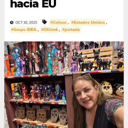
hacia EU
,
,
#Cofoce
#Estados Unidos
OCT 30, 2025
,
,
#Grupo IDEA
#OKümé
#portada