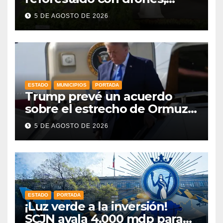
como parte de la Jornada
5 DE AGOSTO DE 2026
Nacional a la que se suma
Libia
ESTADO
MUNICIPIOS
PORTADA
Trump prevé un acuerdo
sobre el estrecho de Ormuz
esta misma semana
5 DE AGOSTO DE 2026
ESTADO
PORTADA
¡Luz verde a la inversión!
SCJN avala 4,000 mdp para