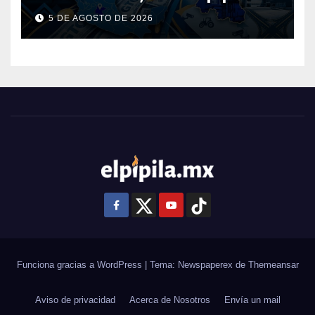
Guanajuato: ¿en qué se usará
5 DE AGOSTO DE 2026
este dinero?
Funciona gracias a WordPress
|
Tema: Newspaperex de
Themeansar
Aviso de privacidad
Acerca de Nosotros
Envía un mail