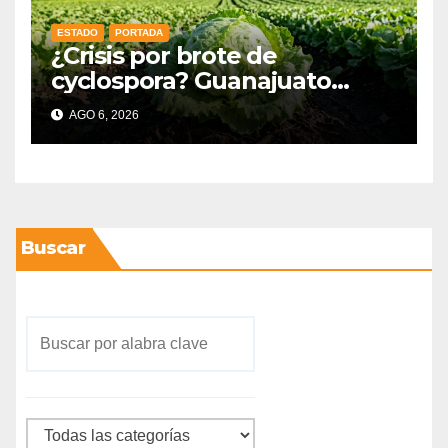
ESTADO
PORTADA
¿Crisis por brote de
cyclospora? Guanajuato
mantiene intactas sus
AGO 6, 2026
exportaciones
agroalimentarias y crece 25%
Buscar