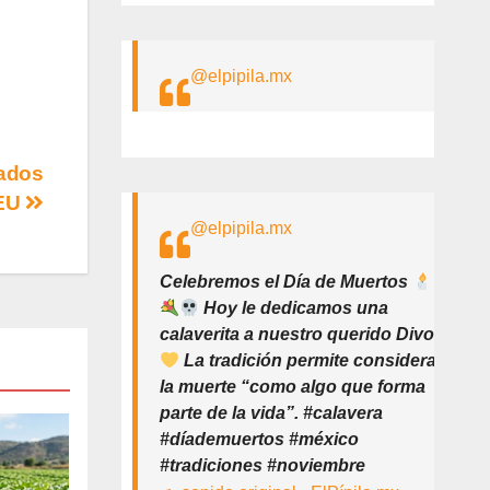
@elpipila.mx
lados
 EU
@elpipila.mx
Celebremos el Día de Muertos
Hoy le dedicamos una
calaverita a nuestro querido Divo
La tradición permite considerar
la muerte “como algo que forma
parte de la vida”. #calavera
#díademuertos #méxico
#tradiciones #noviembre