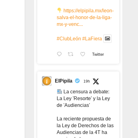
https://elpipila.mx/leon-
salva-el-honor-de-la-liga-
mx-y-venc...
#ClubLeón
#LaFiera
Twitter
ElPipila
19h
La censura a debate:
La Ley 'Resorte' y la Ley
de 'Audiencias'
La reciente propuesta de
la Ley de Derechos de las
Audiencias de la 4T ha