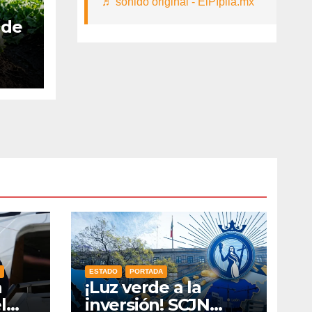
♬ sonido original - ElPípila.mx
 de
as
es
 y
ESTADO
PORTADA
n
¡Luz verde a la
l
inversión! SCJN