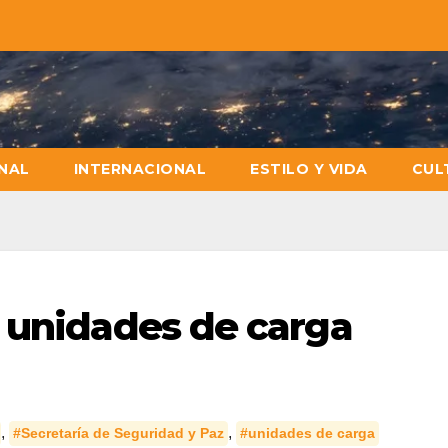
NAL
INTERNACIONAL
ESTILO Y VIDA
CUL
 unidades de carga
,
,
#Secretaría de Seguridad y Paz
#unidades de carga