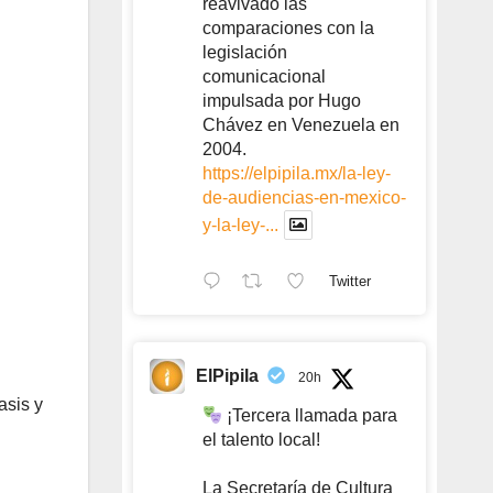
reavivado las
comparaciones con la
legislación
comunicacional
impulsada por Hugo
Chávez en Venezuela en
2004.
https://elpipila.mx/la-ley-
de-audiencias-en-mexico-
y-la-ley-...
Twitter
ElPipila
20h
asis y
¡Tercera llamada para
el talento local!
La Secretaría de Cultura