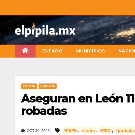
ESTADO
MUNICIPIOS
NACIO
ESTADO
PORTADA
Aseguran en León 11
robadas
,
,
,
#FSPE
#León
#PEC
#portada
OCT 30, 2025