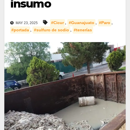
insumo
,
,
,
#Cicur
#Guanajuato
#Paro
MAY 23, 2025
,
,
#portada
#sulfuro de sodio
#tenerías