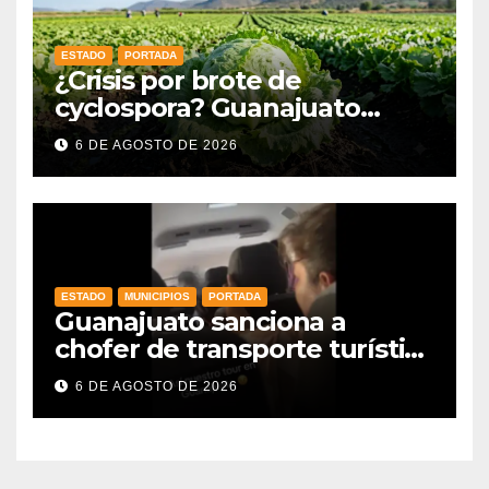
ESTADO
PORTADA
¿Crisis por brote de
cyclospora? Guanajuato
mantiene intactas sus
6 DE AGOSTO DE 2026
exportaciones
agroalimentarias y crece 25%
ESTADO
MUNICIPIOS
PORTADA
Guanajuato sanciona a
chofer de transporte turístico
e intensifica operativos de
6 DE AGOSTO DE 2026
vigilancia