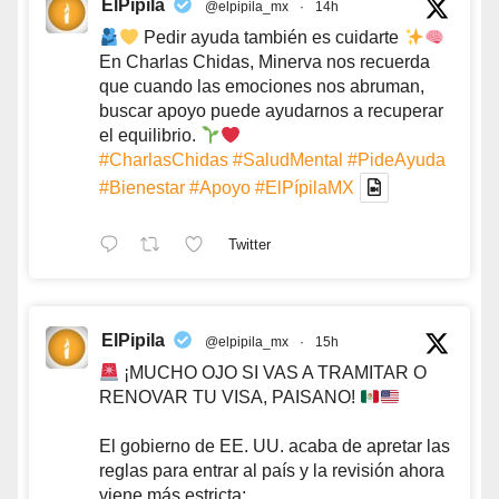
ElPipila
@elpipila_mx
·
14h
Pedir ayuda también es cuidarte
En Charlas Chidas, Minerva nos recuerda
que cuando las emociones nos abruman,
buscar apoyo puede ayudarnos a recuperar
el equilibrio.
#CharlasChidas
#SaludMental
#PideAyuda
#Bienestar
#Apoyo
#ElPípilaMX
Twitter
ElPipila
@elpipila_mx
·
15h
¡MUCHO OJO SI VAS A TRAMITAR O
RENOVAR TU VISA, PAISANO!
El gobierno de EE. UU. acaba de apretar las
reglas para entrar al país y la revisión ahora
viene más estricta: