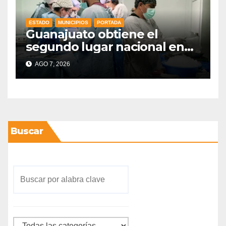
ESTADO
MUNICIPIOS
PORTADA
Guanajuato obtiene el
segundo lugar nacional en
procuración de órganos
AGO 7, 2026
Buscar