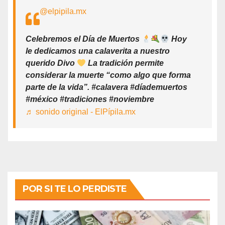
@elpipila.mx
Celebremos el Día de Muertos
Hoy
le dedicamos una calaverita a nuestro
querido Divo
La tradición permite
considerar la muerte “como algo que forma
parte de la vida”. #calavera #díademuertos
#méxico #tradiciones #noviembre
♬ sonido original - ElPípila.mx
POR SI TE LO PERDISTE