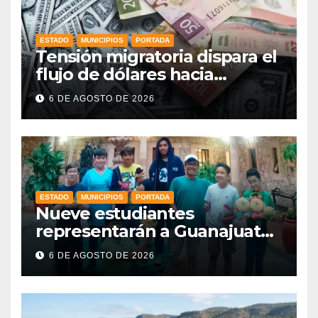
ESTADO
MUNICIPIOS
PORTADA
Tensión migratoria dispara el
flujo de dólares hacia
municipios de Guanajuato
6 DE AGOSTO DE 2026
ESTADO
MUNICIPIOS
PORTADA
Nueve estudiantes
representarán a Guanajuato
en la Olimpiada Mexicana de
6 DE AGOSTO DE 2026
Matemáticas 2026