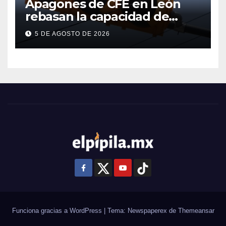
Apagones de CFE en León
rebasan la capacidad de
respaldo en red de
5 DE AGOSTO DE 2026
semáforos
Funciona gracias a WordPress
|
Tema: Newspaperex de
Themeansar