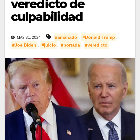
veredicto de
culpabilidad
,
,
#amañado
#Donald Trump
MAY 31, 2024
,
,
,
#Joe Biden
#juicio
#portada
#veredicto