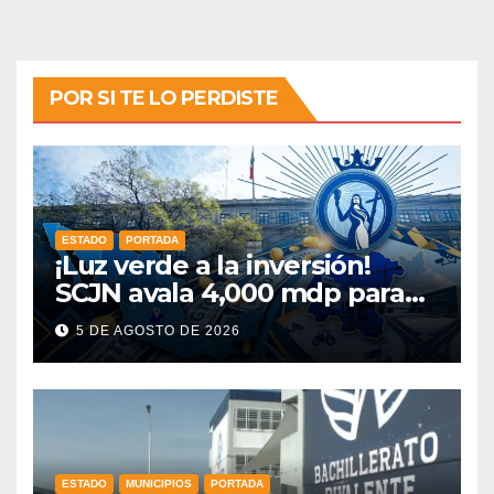
POR SI TE LO PERDISTE
ESTADO
PORTADA
¡Luz verde a la inversión!
SCJN avala 4,000 mdp para
Guanajuato: ¿en qué se usará
5 DE AGOSTO DE 2026
este dinero?
ESTADO
MUNICIPIOS
PORTADA