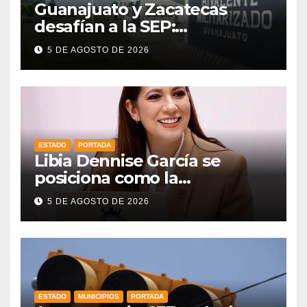
Guanajuato y Zacatecas
desafían a la SEP:
mantendrán en operación
5 DE AGOSTO DE 2026
sus prepas militarizadas
ESTADO
PORTADA
Libia Dennise García se
posiciona como la
gobernadora mejor evaluada
5 DE AGOSTO DE 2026
del país, según CE Research
ESTADO
MUNICIPIOS
PORTADA