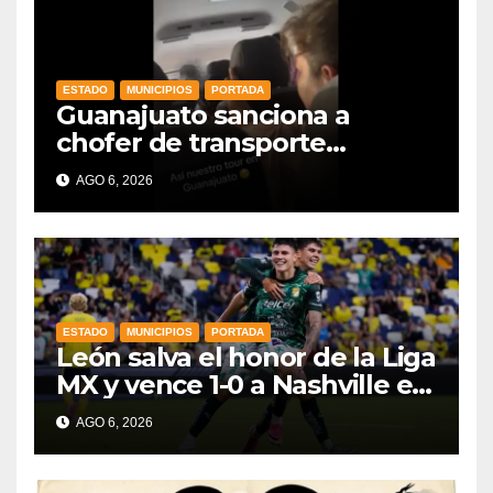
ESTADO
MUNICIPIOS
PORTADA
Guanajuato sanciona a
chofer de transporte
turístico e intensifica
AGO 6, 2026
operativos de vigilancia
ESTADO
MUNICIPIOS
PORTADA
León salva el honor de la Liga
MX y vence 1-0 a Nashville en
la Leagues Cup 2026
AGO 6, 2026