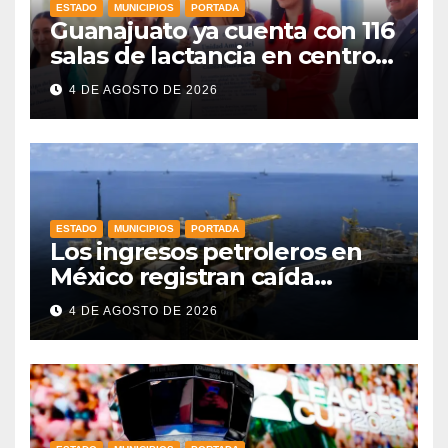
ESTADO
MUNICIPIOS
PORTADA
Guanajuato ya cuenta con 116
salas de lactancia en centros
de trabajo: Gobernadora
4 DE AGOSTO DE 2026
ESTADO
MUNICIPIOS
PORTADA
Los ingresos petroleros en
México registran caída
drástica en una década
4 DE AGOSTO DE 2026