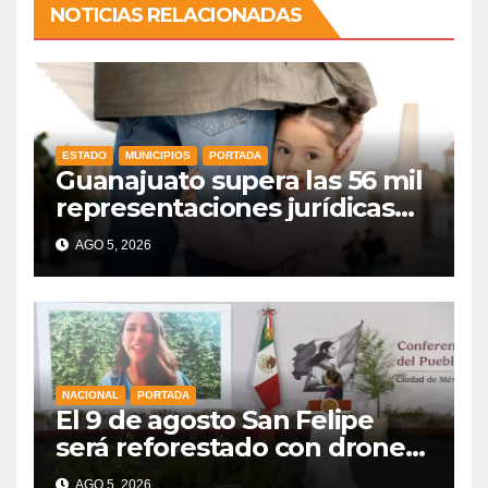
NOTICIAS RELACIONADAS
ESTADO
MUNICIPIOS
PORTADA
Guanajuato supera las 56 mil
representaciones jurídicas
para tutelar los derechos de
AGO 5, 2026
la niñez
NACIONAL
PORTADA
El 9 de agosto San Felipe
será reforestado con drones,
como parte de la Jornada
AGO 5, 2026