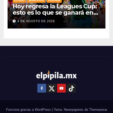
ESTADO
MUNICIPIOS
PORTADA
Hoy regresa la Leagues Cup:
esto es lo que se ganará en
esta edición
4 DE AGOSTO DE 2026
Funciona gracias a WordPress
|
Tema: Newspaperex de
Themeansar