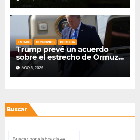
Nacional a la que se suma
Libia
ESTADO
MUNICIPIOS
PORTADA
Trump prevé un acuerdo
sobre el estrecho de Ormuz
esta misma semana
AGO 5, 2026
Buscar