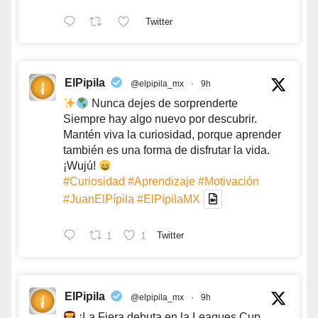
Twitter
ElPipila
@elpipila_mx
·
9h
Nunca dejes de sorprenderte
Siempre hay algo nuevo por descubrir.
Mantén viva la curiosidad, porque aprender
también es una forma de disfrutar la vida.
¡Wujú!
#Curiosidad
#Aprendizaje
#Motivación
#JuanElPípila
#ElPípilaMX
1
1
Twitter
ElPipila
@elpipila_mx
·
9h
¡La Fiera debuta en la Leagues Cup