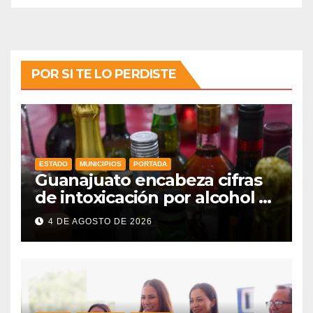
POR SI TE LO PERDISTE
ESTADO
MUNICIPIOS
PORTADA
Guanajuato encabeza cifras
de intoxicación por alcohol a
nivel nacional
4 DE AGOSTO DE 2026