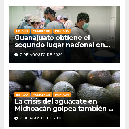
estado
ESTADO
MUNICIPIOS
PORTADA
Guanajuato obtiene el
segundo lugar nacional en
procuración de órganos
7 DE AGOSTO DE 2026
ESTADO
MUNICIPIOS
PORTADA
La crisis del aguacate en
Michoacán golpea también a
productores de Guanajuato
7 DE AGOSTO DE 2026