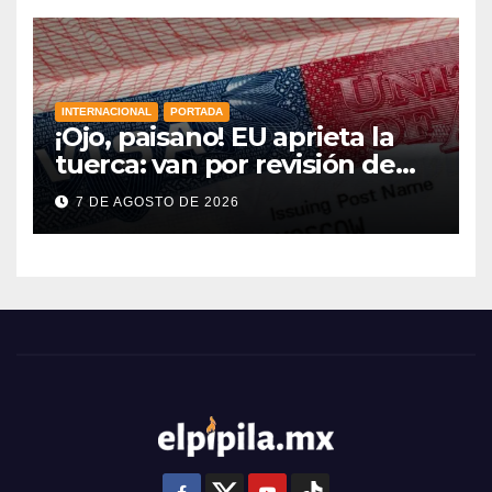
INTERNACIONAL
PORTADA
¡Ojo, paisano! EU aprieta la
tuerca: van por revisión de
redes sociales para más visas
7 DE AGOSTO DE 2026
y nuevas reglas en la frontera