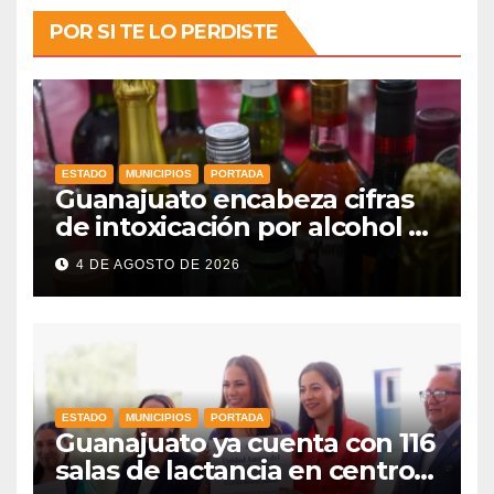
POR SI TE LO PERDISTE
ESTADO
MUNICIPIOS
PORTADA
Guanajuato encabeza cifras
de intoxicación por alcohol a
nivel nacional
4 DE AGOSTO DE 2026
ESTADO
MUNICIPIOS
PORTADA
Guanajuato ya cuenta con 116
salas de lactancia en centros