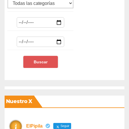
Nuestro X
ElPipila
Seguir