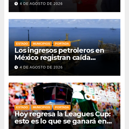
de trabajo: Gobernadora
4 DE AGOSTO DE 2026
ESTADO
MUNICIPIOS
PORTADA
Los ingresos petroleros en
México registran caída
drástica en una década
4 DE AGOSTO DE 2026
ESTADO
MUNICIPIOS
PORTADA
Hoy regresa la Leagues Cup:
esto es lo que se ganará en
esta edición