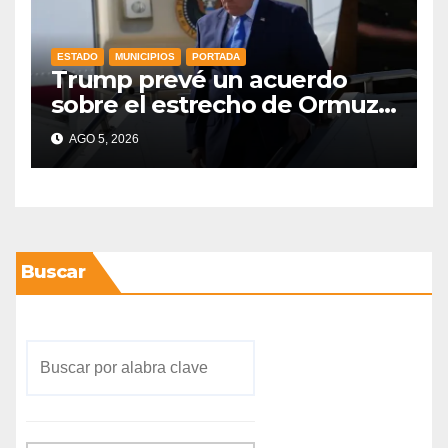
ESTADO
MUNICIPIOS
PORTADA
Trump prevé un acuerdo
sobre el estrecho de Ormuz
esta misma semana
AGO 5, 2026
Buscar