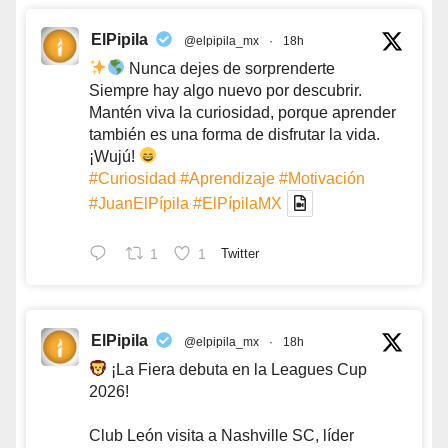
ElPipila
@elpipila_mx
·
18h
Nunca dejes de sorprenderte
Siempre hay algo nuevo por descubrir.
Mantén viva la curiosidad, porque aprender
también es una forma de disfrutar la vida.
¡Wujú!
#Curiosidad
#Aprendizaje
#Motivación
#JuanElPípila
#ElPípilaMX
1
1
Twitter
ElPipila
@elpipila_mx
·
18h
¡La Fiera debuta en la Leagues Cup
2026!
Club León visita a Nashville SC, líder