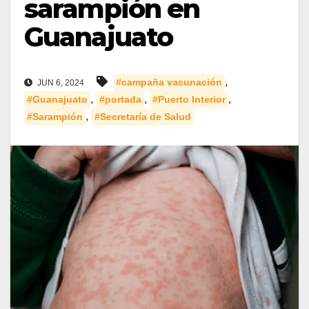
sarampión en
Guanajuato
,
#campaña vacunación
JUN 6, 2024
,
,
,
#Guanajuato
#portada
#Puerto Interior
,
#Sarampión
#Secretaría de Salud