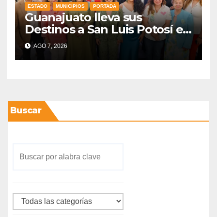
ESTADO
MUNICIPIOS
PORTADA
Guanajuato lleva sus
Destinos a San Luis Potosí en
vísperas de la FENAPO
AGO 7, 2026
Buscar