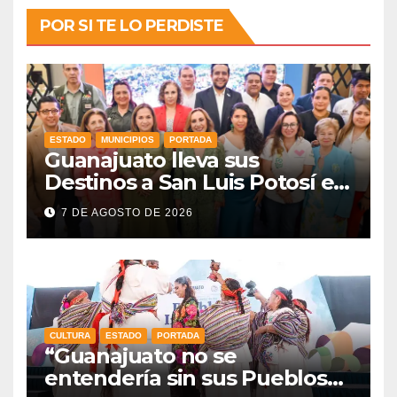
POR SI TE LO PERDISTE
ESTADO
MUNICIPIOS
PORTADA
Guanajuato lleva sus
Destinos a San Luis Potosí en
vísperas de la FENAPO
7 DE AGOSTO DE 2026
CULTURA
ESTADO
PORTADA
“Guanajuato no se
entendería sin sus Pueblos