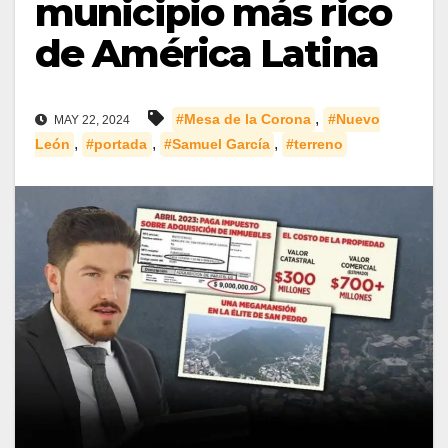
municipio más rico
de América Latina
,
#Mesa de la Corona
#Nuevo
MAY 22, 2024
,
,
,
León
#portada
#Samuel García
#terreno