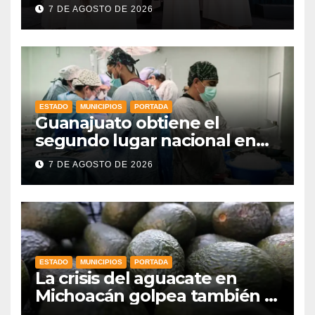
Indígenas”: Libia Dennise
7 DE AGOSTO DE 2026
fortalece el orgullo del
estado
ESTADO
MUNICIPIOS
PORTADA
Guanajuato obtiene el
segundo lugar nacional en
procuración de órganos
7 DE AGOSTO DE 2026
ESTADO
MUNICIPIOS
PORTADA
La crisis del aguacate en
Michoacán golpea también a
productores de Guanajuato