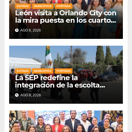
ESTADO
MUNICIPIOS
PORTADA
León visita a Orlando City con
la mira puesta en los cuartos
de final
AGO 8, 2026
ESTADO
MUNICIPIOS
PORTADA
La SEP redefine la
integración de la escolta
escolar prioritando la
AGO 8, 2026
inclusión