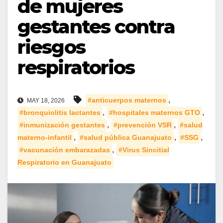
de mujeres
gestantes contra
riesgos
respiratorios
,
#anticuerpos maternos
MAY 18, 2026
,
,
#bronquiolitis lactantes
#hospitales maternos GTO
,
,
#inmunización gestantes
#prevención VSR
#salud
,
,
,
materno-infantil
#salud pública Guanajuato
#SSG
,
#vacunación embarazadas
#Virus Sincitial
Respiratorio en Guanajuato