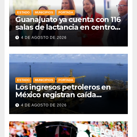
ESTADO
MUNICIPIOS
PORTADA
Guanajuato ya cuenta con 116
salas de lactancia en centros
de trabajo: Gobernadora
4 DE AGOSTO DE 2026
ESTADO
MUNICIPIOS
PORTADA
Los ingresos petroleros en
México registran caída
drástica en una década
4 DE AGOSTO DE 2026