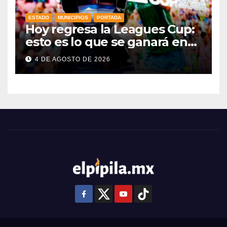
ESTADO
MUNICIPIOS
PORTADA
Hoy regresa la Leagues Cup:
esto es lo que se ganará en
esta edición
4 DE AGOSTO DE 2026