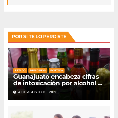
POR SI TE LO PERDISTE
ESTADO
MUNICIPIOS
PORTADA
Guanajuato encabeza cifras
de intoxicación por alcohol a
nivel nacional
4 DE AGOSTO DE 2026