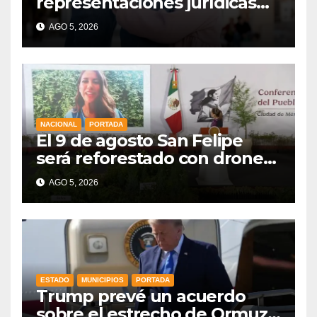
representaciones jurídicas
para tutelar los derechos de
AGO 5, 2026
la niñez
NACIONAL
PORTADA
El 9 de agosto San Felipe
será reforestado con drones,
como parte de la Jornada
AGO 5, 2026
Nacional a la que se suma
Libia
ESTADO
MUNICIPIOS
PORTADA
Trump prevé un acuerdo
sobre el estrecho de Ormuz