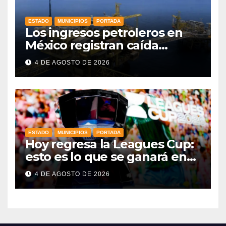
ESTADO
MUNICIPIOS
PORTADA
Los ingresos petroleros en
México registran caída
drástica en una década
4 DE AGOSTO DE 2026
ESTADO
MUNICIPIOS
PORTADA
Hoy regresa la Leagues Cup:
esto es lo que se ganará en
esta edición
4 DE AGOSTO DE 2026