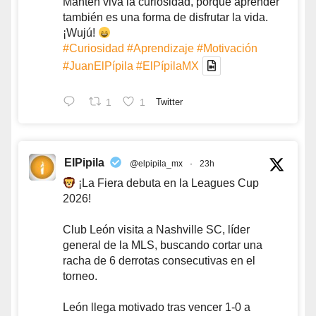
Mantén viva la curiosidad, porque aprender
también es una forma de disfrutar la vida.
¡Wujú!
#Curiosidad
#Aprendizaje
#Motivación
#JuanElPípila
#ElPípilaMX
1
1
Twitter
ElPipila
@elpipila_mx
·
23h
¡La Fiera debuta en la Leagues Cup
2026!
Club León visita a Nashville SC, líder
general de la MLS, buscando cortar una
racha de 6 derrotas consecutivas en el
torneo.
León llega motivado tras vencer 1-0 a