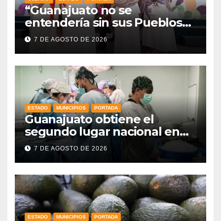
“Guanajuato no se
entendería sin sus Pueblos
Indígenas”: Libia Dennise
7 DE AGOSTO DE 2026
fortalece el orgullo del
estado
ESTADO
MUNICIPIOS
PORTADA
Guanajuato obtiene el
segundo lugar nacional en
procuración de órganos
7 DE AGOSTO DE 2026
ESTADO
MUNICIPIOS
PORTADA