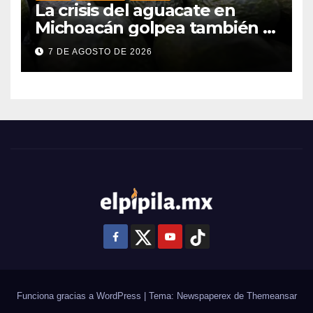
La crisis del aguacate en
Michoacán golpea también a
productores de Guanajuato
7 DE AGOSTO DE 2026
Funciona gracias a WordPress
|
Tema: Newspaperex de
Themeansar