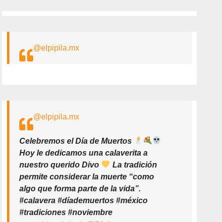
@elpipila.mx
@elpipila.mx
Celebremos el Día de Muertos
Hoy le dedicamos una calaverita a
nuestro querido Divo
La tradición
permite considerar la muerte “como
algo que forma parte de la vida”.
#calavera #díademuertos #méxico
#tradiciones #noviembre