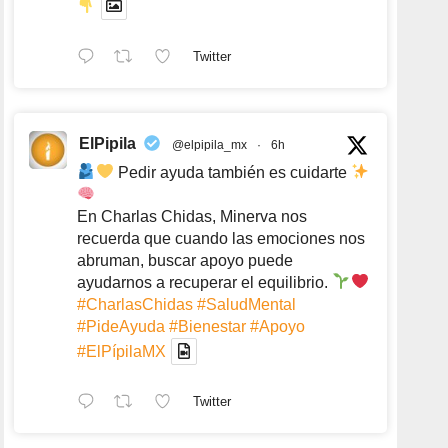
Twitter
ElPipila
@elpipila_mx
·
6h
Pedir ayuda también es cuidarte
En Charlas Chidas, Minerva nos
recuerda que cuando las emociones nos
abruman, buscar apoyo puede
ayudarnos a recuperar el equilibrio.
#CharlasChidas
#SaludMental
#PideAyuda
#Bienestar
#Apoyo
#ElPípilaMX
Twitter