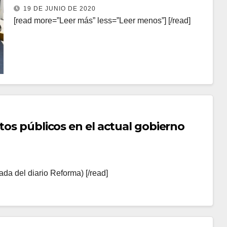
guanajuatenses
19 DE JUNIO DE 2020
[read more=”Leer más” less=”Leer menos”] [/read]
tos públicos en el actual gobierno
da del diario Reforma) [/read]