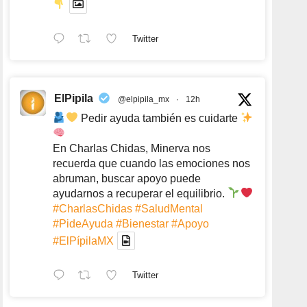
Twitter
ElPipila
@elpipila_mx
·
12h
Pedir ayuda también es cuidarte
En Charlas Chidas, Minerva nos
recuerda que cuando las emociones nos
abruman, buscar apoyo puede
ayudarnos a recuperar el equilibrio.
#CharlasChidas
#SaludMental
#PideAyuda
#Bienestar
#Apoyo
#ElPípilaMX
Twitter