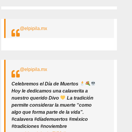
@elpipila.mx
@elpipila.mx
Celebremos el Día de Muertos
Hoy le dedicamos una calaverita a
nuestro querido Divo
La tradición
permite considerar la muerte “como
algo que forma parte de la vida”.
#calavera #díademuertos #méxico
#tradiciones #noviembre