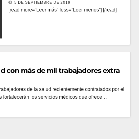
recuperan la vista
5 DE SEPTIEMBRE DE 2019
[read more=”Leer más” less=”Leer menos”] [/read]
d con más de mil trabajadores extra
trabajadores de la salud recientemente contratados por el
es fortalecerán los servicios médicos que ofrece…