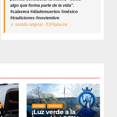
algo que forma parte de la vida”.
#calavera #díademuertos #méxico
#tradiciones #noviembre
♬ sonido original - ElPípila.mx
ESTADO
PORTADA
n
¡Luz verde a la