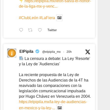
https://elpipila.mx/leon-salva-el-honor-
de-la-liga-mx-y-venc...
#ClubLeón
#LaFiera
Twitter
ElPipila
@elpipila_mx
·
20h
La censura a debate: La Ley 'Resorte'
y la Ley de 'Audiencias'
La reciente propuesta de la Ley de
Derechos de las Audiencias de la 4T ha
reavivado las comparaciones con la
legislación comunicacional impulsada
por Hugo Chávez en Venezuela en 2004.
https://elpipila.mx/la-ley-de-audiencias-
en-mexico-y-la-ley-...