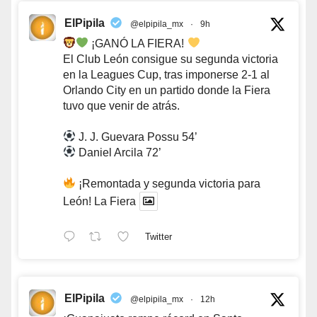
ElPipila
@elpipila_mx
·
9h
¡GANÓ LA FIERA!
El Club León consigue su segunda victoria
en la Leagues Cup, tras imponerse 2-1 al
Orlando City en un partido donde la Fiera
tuvo que venir de atrás.
J. J. Guevara Possu 54’
Daniel Arcila 72’
¡Remontada y segunda victoria para
León! La Fiera
Twitter
ElPipila
@elpipila_mx
·
12h