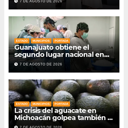
7 DE AGOSTO DE 2026
fortalece el orgullo del
estado
ESTADO
MUNICIPIOS
PORTADA
Guanajuato obtiene el
segundo lugar nacional en
procuración de órganos
7 DE AGOSTO DE 2026
ESTADO
MUNICIPIOS
PORTADA
La crisis del aguacate en
Michoacán golpea también a
productores de Guanajuato
7 DE AGOSTO DE 2026