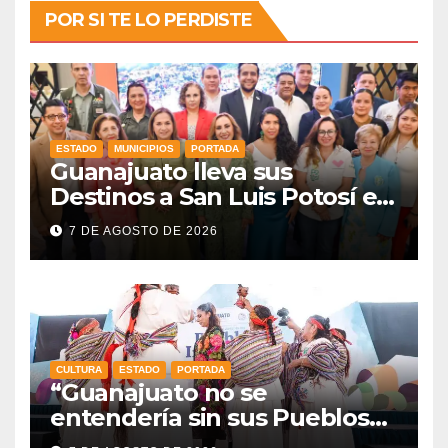
POR SI TE LO PERDISTE
ESTADO
MUNICIPIOS
PORTADA
Guanajuato lleva sus
Destinos a San Luis Potosí en
vísperas de la FENAPO
7 DE AGOSTO DE 2026
CULTURA
ESTADO
PORTADA
“Guanajuato no se
entendería sin sus Pueblos
Indígenas”: Libia Dennise