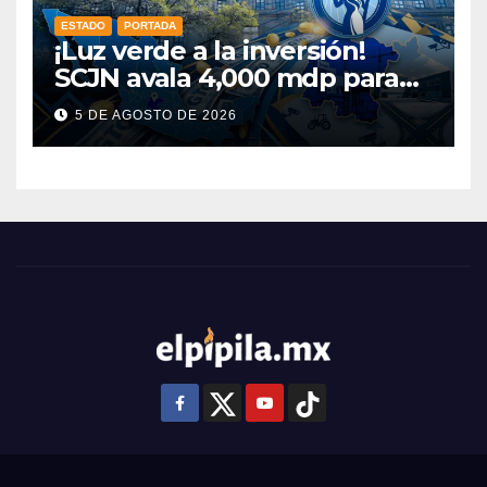
ESTADO
PORTADA
¡Luz verde a la inversión!
SCJN avala 4,000 mdp para
Guanajuato: ¿en qué se usará
5 DE AGOSTO DE 2026
este dinero?