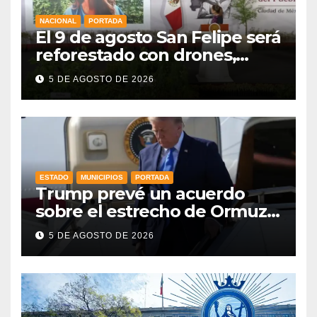
NACIONAL
PORTADA
El 9 de agosto San Felipe será
reforestado con drones,
como parte de la Jornada
5 DE AGOSTO DE 2026
Nacional a la que se suma
Libia
ESTADO
MUNICIPIOS
PORTADA
Trump prevé un acuerdo
sobre el estrecho de Ormuz
esta misma semana
5 DE AGOSTO DE 2026