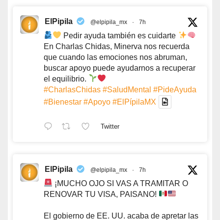
ElPipila
@elpipila_mx
·
7h
Pedir ayuda también es cuidarte
En Charlas Chidas, Minerva nos recuerda
que cuando las emociones nos abruman,
buscar apoyo puede ayudarnos a recuperar
el equilibrio.
#CharlasChidas
#SaludMental
#PideAyuda
#Bienestar
#Apoyo
#ElPípilaMX
Twitter
ElPipila
@elpipila_mx
·
7h
¡MUCHO OJO SI VAS A TRAMITAR O
RENOVAR TU VISA, PAISANO!
El gobierno de EE. UU. acaba de apretar las