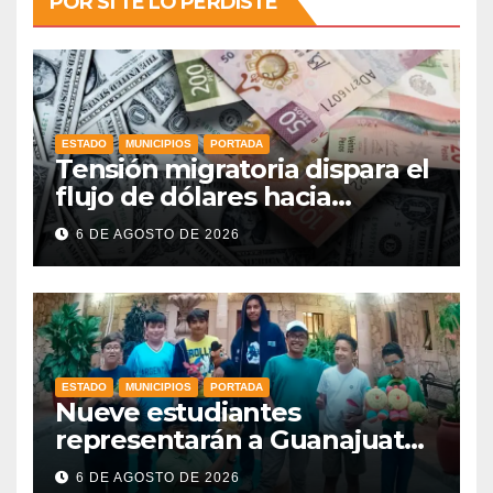
POR SI TE LO PERDISTE
ESTADO
MUNICIPIOS
PORTADA
Tensión migratoria dispara el
flujo de dólares hacia
municipios de Guanajuato
6 DE AGOSTO DE 2026
ESTADO
MUNICIPIOS
PORTADA
Nueve estudiantes
representarán a Guanajuato
en la Olimpiada Mexicana de
6 DE AGOSTO DE 2026