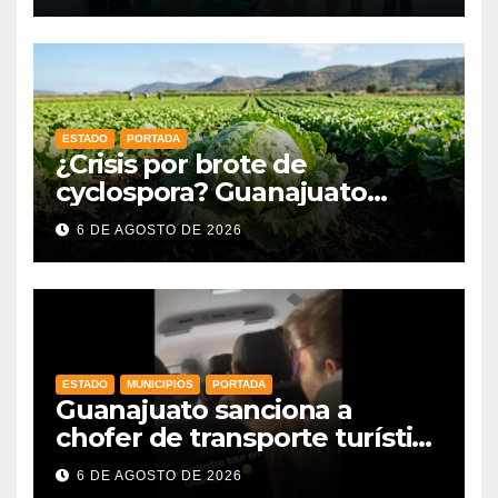
Matemáticas 2026
ESTADO
PORTADA
¿Crisis por brote de
cyclospora? Guanajuato
mantiene intactas sus
6 DE AGOSTO DE 2026
exportaciones
agroalimentarias y crece 25%
ESTADO
MUNICIPIOS
PORTADA
Guanajuato sanciona a
chofer de transporte turístico
e intensifica operativos de
6 DE AGOSTO DE 2026
vigilancia