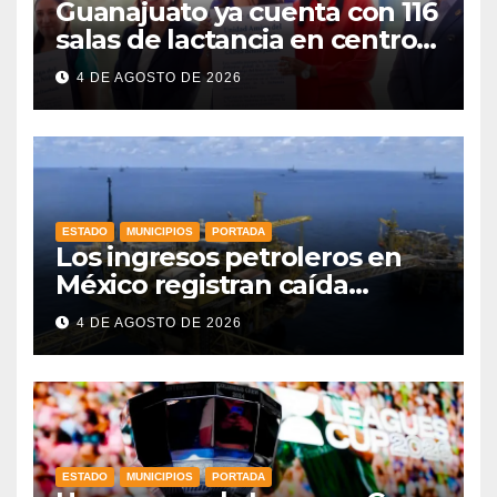
Guanajuato ya cuenta con 116
salas de lactancia en centros
de trabajo: Gobernadora
4 DE AGOSTO DE 2026
ESTADO
MUNICIPIOS
PORTADA
Los ingresos petroleros en
México registran caída
drástica en una década
4 DE AGOSTO DE 2026
ESTADO
MUNICIPIOS
PORTADA