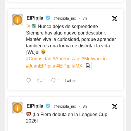
ElPipila
@elpipila_mx
·
7h
Nunca dejes de sorprenderte
Siempre hay algo nuevo por descubrir.
Mantén viva la curiosidad, porque aprender
también es una forma de disfrutar la vida.
¡Wujú!
#Curiosidad
#Aprendizaje
#Motivación
#JuanElPípila
#ElPípilaMX
1
1
Twitter
ElPipila
@elpipila_mx
·
8h
¡La Fiera debuta en la Leagues Cup
2026!