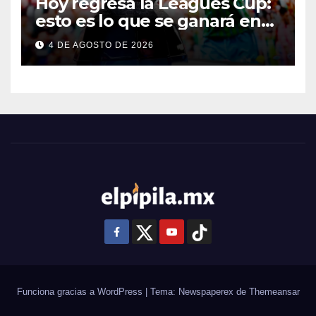
Hoy regresa la Leagues Cup:
esto es lo que se ganará en
esta edición
4 DE AGOSTO DE 2026
Funciona gracias a WordPress
|
Tema: Newspaperex de
Themeansar