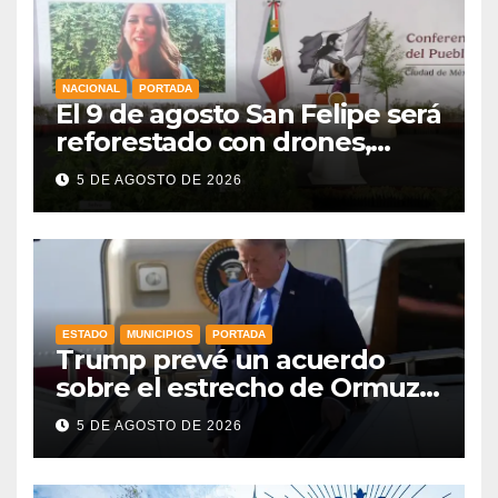
NACIONAL
PORTADA
El 9 de agosto San Felipe será
reforestado con drones,
como parte de la Jornada
5 DE AGOSTO DE 2026
Nacional a la que se suma
Libia
ESTADO
MUNICIPIOS
PORTADA
Trump prevé un acuerdo
sobre el estrecho de Ormuz
esta misma semana
5 DE AGOSTO DE 2026