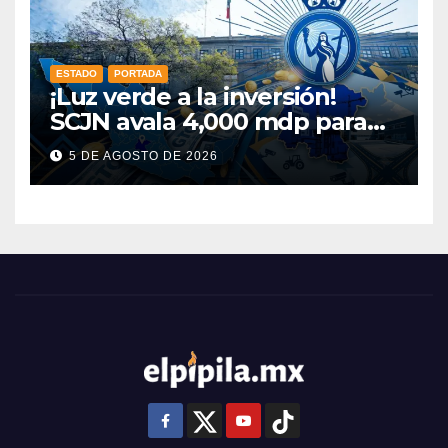
ESTADO
PORTADA
¡Luz verde a la inversión!
SCJN avala 4,000 mdp para
Guanajuato: ¿en qué se usará
5 DE AGOSTO DE 2026
este dinero?