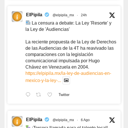
ElPipila
@elpipila_mx
·
24h
La censura a debate: La Ley 'Resorte' y
la Ley de 'Audiencias'
La reciente propuesta de la Ley de Derechos
de las Audiencias de la 4T ha reavivado las
comparaciones con la legislación
comunicacional impulsada por Hugo
Chávez en Venezuela en 2004.
https://elpipila.mx/la-ley-de-audiencias-en-
mexico-y-la-ley-...
Twitter
ElPipila
@elpipila_mx
·
6 Ago
¡Tercera llamada para el talento local!