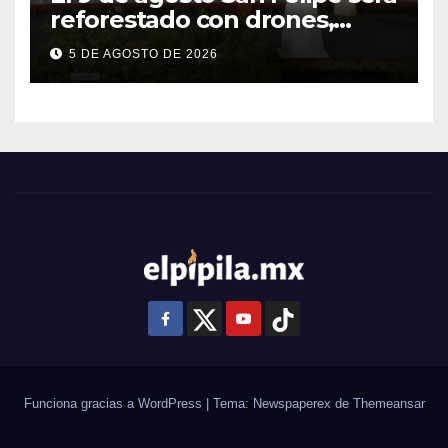
reforestado con drones,
como parte de la Jornada
5 DE AGOSTO DE 2026
Nacional a la que se suma
Libia
Funciona gracias a WordPress
|
Tema: Newspaperex de
Themeansar