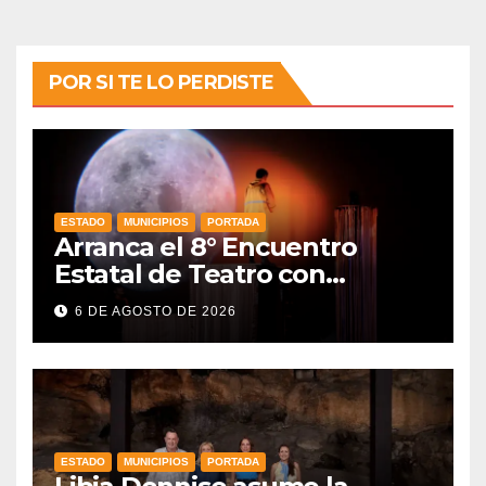
POR SI TE LO PERDISTE
ESTADO
MUNICIPIOS
PORTADA
Arranca el 8° Encuentro
Estatal de Teatro con
producciones locales
6 DE AGOSTO DE 2026
ESTADO
MUNICIPIOS
PORTADA