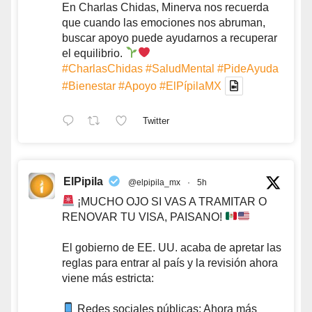
En Charlas Chidas, Minerva nos recuerda
que cuando las emociones nos abruman,
buscar apoyo puede ayudarnos a recuperar
el equilibrio.
#CharlasChidas
#SaludMental
#PideAyuda
#Bienestar
#Apoyo
#ElPípilaMX
Twitter
ElPipila
@elpipila_mx
·
5h
¡MUCHO OJO SI VAS A TRAMITAR O
RENOVAR TU VISA, PAISANO!
El gobierno de EE. UU. acaba de apretar las
reglas para entrar al país y la revisión ahora
viene más estricta:
Redes sociales públicas: Ahora más