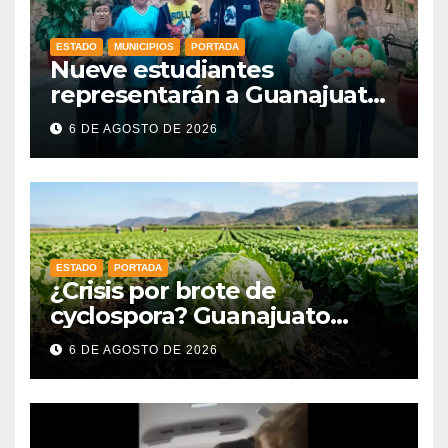
ESTADO
MUNICIPIOS
PORTADA
Nueve estudiantes
representarán a Guanajuato
en la Olimpiada Mexicana de
6 DE AGOSTO DE 2026
Matemáticas 2026
ESTADO
PORTADA
¿Crisis por brote de
cyclospora? Guanajuato
mantiene intactas sus
6 DE AGOSTO DE 2026
exportaciones
agroalimentarias y crece 25%