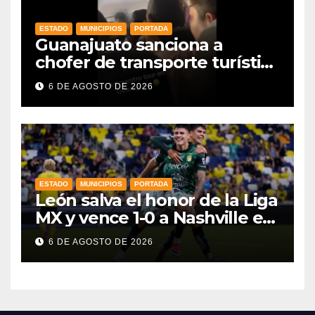
ESTADO
MUNICIPIOS
PORTADA
Guanajuato sanciona a
chofer de transporte turístico
e intensifica operativos de
6 DE AGOSTO DE 2026
vigilancia
ESTADO
MUNICIPIOS
PORTADA
León salva el honor de la Liga
MX y vence 1-0 a Nashville en
la Leagues Cup 2026
6 DE AGOSTO DE 2026