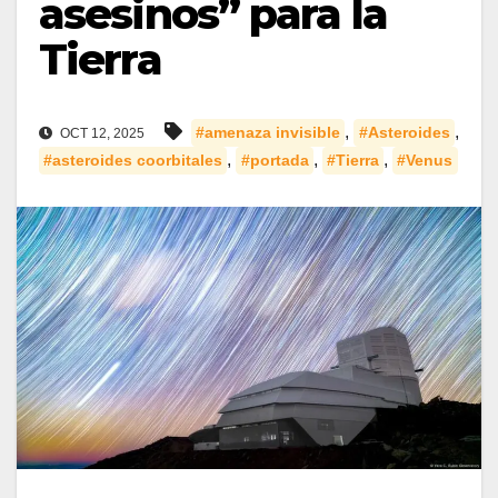
asesinos” para la
Tierra
,
,
#amenaza invisible
#Asteroides
OCT 12, 2025
,
,
,
#asteroides coorbitales
#portada
#Tierra
#Venus