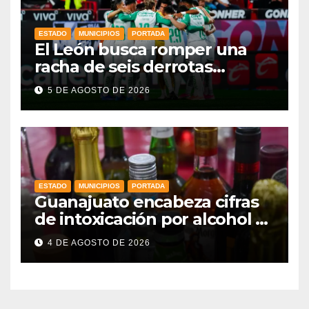
ESTADO
MUNICIPIOS
PORTADA
El León busca romper una
racha de seis derrotas
consecutivas en Leagues Cup
5 DE AGOSTO DE 2026
ante Nashville
ESTADO
MUNICIPIOS
PORTADA
Guanajuato encabeza cifras
de intoxicación por alcohol a
nivel nacional
4 DE AGOSTO DE 2026