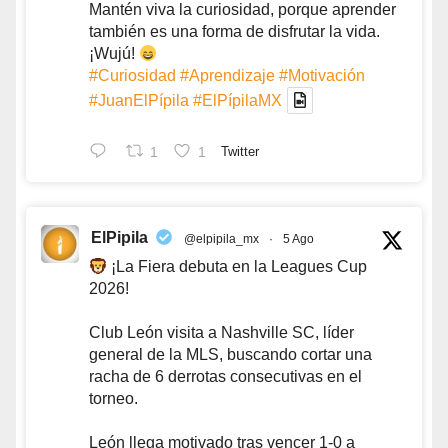
Mantén viva la curiosidad, porque aprender
también es una forma de disfrutar la vida.
¡Wujú!
#Curiosidad
#Aprendizaje
#Motivación
#JuanElPípila
#ElPípilaMX
1
1
Twitter
ElPipila
@elpipila_mx
·
5 Ago
¡La Fiera debuta en la Leagues Cup
2026!
Club León visita a Nashville SC, líder
general de la MLS, buscando cortar una
racha de 6 derrotas consecutivas en el
torneo.
León llega motivado tras vencer 1-0 a