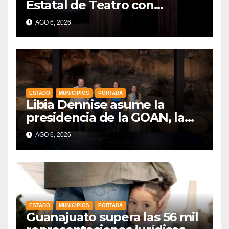
Estatal de Teatro con
producciones locales
AGO 6, 2026
ESTADO
MUNICIPIOS
PORTADA
Libia Dennise asume la
presidencia de la GOAN, la
alianza de gobernadores del
AGO 6, 2026
PAN
ESTADO
MUNICIPIOS
PORTADA
Guanajuato supera las 56 mil