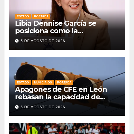
ESTADO
PORTADA
Libia Dennise García se
posiciona como la
gobernadora mejor evaluada
5 DE AGOSTO DE 2026
del país, según CE Research
ESTADO
MUNICIPIOS
PORTADA
Apagones de CFE en León
rebasan la capacidad de
respaldo en red de
5 DE AGOSTO DE 2026
semáforos