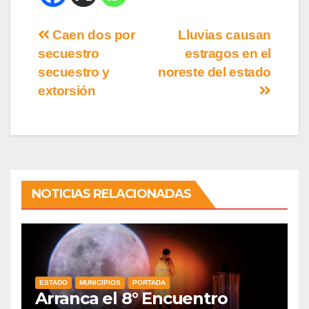
Caen dos por
Lluvias causan
secuestro
estragos en el
secuestro y
noreste del estado
extorsión
NOTICIAS RELACIONADAS
ESTADO
MUNICIPIOS
PORTADA
Arranca el 8° Encuentro