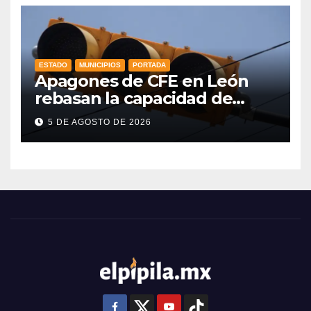
ESTADO
MUNICIPIOS
PORTADA
Apagones de CFE en León
rebasan la capacidad de
respaldo en red de
5 DE AGOSTO DE 2026
semáforos