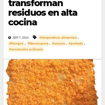
transforman
residuos en alta
cocina
,
#desperdicio alimentos
SEP 7, 2024
,
,
,
,
#Hongos
#Neurospora
#oncom
#portada
#revolución culinaria