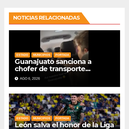
NOTICIAS RELACIONADAS
ESTADO
MUNICIPIOS
PORTADA
Guanajuato sanciona a
chofer de transporte
turístico e intensifica
AGO 6, 2026
operativos de vigilancia
ESTADO
MUNICIPIOS
PORTADA
León salva el honor de la Liga