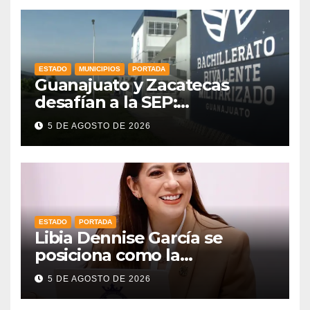
ESTADO
MUNICIPIOS
PORTADA
Guanajuato y Zacatecas
desafían a la SEP:
mantendrán en operación
5 DE AGOSTO DE 2026
sus prepas militarizadas
ESTADO
PORTADA
Libia Dennise García se
posiciona como la
gobernadora mejor evaluada
5 DE AGOSTO DE 2026
del país, según CE Research