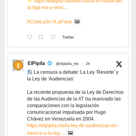
https://elpipila.mx/leon-salva-el-honor-de-
la-liga-mx-y-venc...
#ClubLeón
#LaFiera
Twitter
ElPipila
@elpipila_mx
·
2h
La censura a debate: La Ley 'Resorte' y
la Ley de 'Audiencias'
La reciente propuesta de la Ley de Derechos
de las Audiencias de la 4T ha reavivado las
comparaciones con la legislación
comunicacional impulsada por Hugo
Chávez en Venezuela en 2004.
https://elpipila.mx/la-ley-de-audiencias-en-
mexico-y-la-ley-...