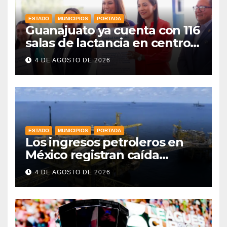
ESTADO
MUNICIPIOS
PORTADA
Guanajuato ya cuenta con 116
salas de lactancia en centros
de trabajo: Gobernadora
4 DE AGOSTO DE 2026
ESTADO
MUNICIPIOS
PORTADA
Los ingresos petroleros en
México registran caída
drástica en una década
4 DE AGOSTO DE 2026