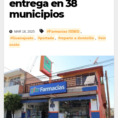
entrega en 38
municipios
,
#Farmacias ISSEG
MAR 18, 2025
,
,
,
#Guanajuato
#portada
#reparto a domicilio
#sin
costo