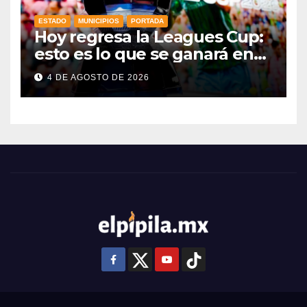
ESTADO
MUNICIPIOS
PORTADA
Hoy regresa la Leagues Cup:
esto es lo que se ganará en
esta edición
4 DE AGOSTO DE 2026