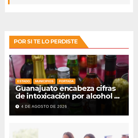
POR SI TE LO PERDISTE
ESTADO
MUNICIPIOS
PORTADA
Guanajuato encabeza cifras
de intoxicación por alcohol a
nivel nacional
4 DE AGOSTO DE 2026