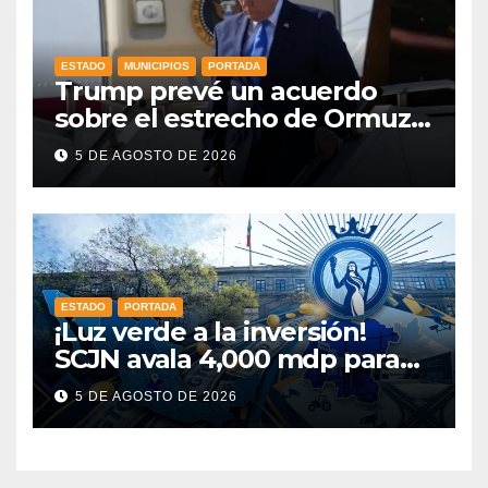
ESTADO
MUNICIPIOS
PORTADA
Trump prevé un acuerdo
sobre el estrecho de Ormuz
esta misma semana
5 DE AGOSTO DE 2026
ESTADO
PORTADA
¡Luz verde a la inversión!
SCJN avala 4,000 mdp para
Guanajuato: ¿en qué se usará
5 DE AGOSTO DE 2026
este dinero?