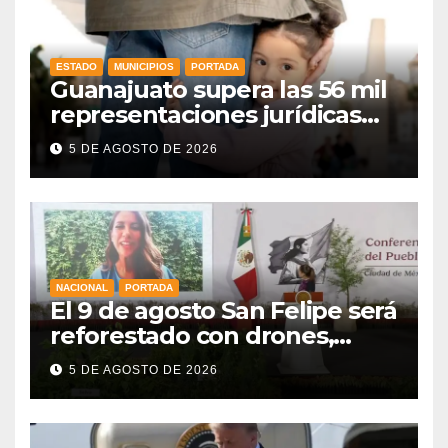
ESTADO
MUNICIPIOS
PORTADA
Guanajuato supera las 56 mil
representaciones jurídicas
para tutelar los derechos de
5 DE AGOSTO DE 2026
la niñez
NACIONAL
PORTADA
El 9 de agosto San Felipe será
reforestado con drones,
como parte de la Jornada
5 DE AGOSTO DE 2026
Nacional a la que se suma
Libia