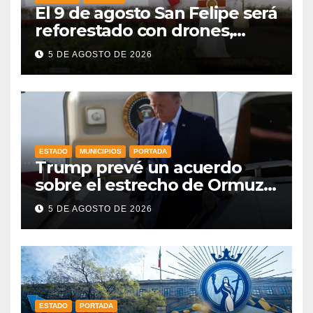
El 9 de agosto San Felipe será
reforestado con drones,
como parte de la Jornada
5 DE AGOSTO DE 2026
Nacional a la que se suma
Libia
ESTADO
MUNICIPIOS
PORTADA
Trump prevé un acuerdo
sobre el estrecho de Ormuz
esta misma semana
5 DE AGOSTO DE 2026
ESTADO
PORTADA