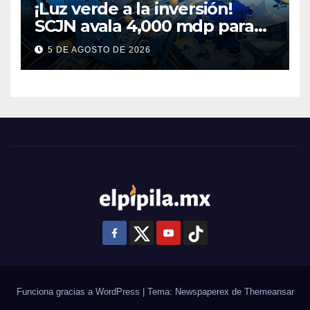
¡Luz verde a la inversión!
SCJN avala 4,000 mdp para
Guanajuato: ¿en qué se usará
5 DE AGOSTO DE 2026
este dinero?
Funciona gracias a WordPress
|
Tema: Newspaperex de
Themeansar