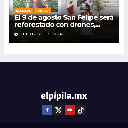
NACIONAL
PORTADA
El 9 de agosto San Felipe será
reforestado con drones,
como parte de la Jornada
5 DE AGOSTO DE 2026
Nacional a la que se suma
Libia