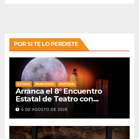
POR SI TE LO PERDISTE
ESTADO
MUNICIPIOS
PORTADA
Arranca el 8° Encuentro
Estatal de Teatro con
producciones locales
6 DE AGOSTO DE 2026