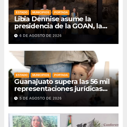
ESTADO
MUNICIPIOS
PORTADA
Libia Dennise asume la
presidencia de la GOAN, la
alianza de gobernadores del
6 DE AGOSTO DE 2026
PAN
ESTADO
MUNICIPIOS
PORTADA
Guanajuato supera las 56 mil
representaciones jurídicas
para tutelar los derechos de
5 DE AGOSTO DE 2026
la niñez