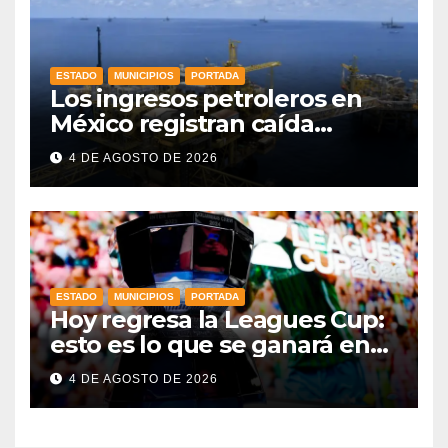
ESTADO
MUNICIPIOS
PORTADA
Los ingresos petroleros en
México registran caída
drástica en una década
4 DE AGOSTO DE 2026
ESTADO
MUNICIPIOS
PORTADA
Hoy regresa la Leagues Cup:
esto es lo que se ganará en
esta edición
4 DE AGOSTO DE 2026