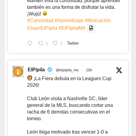
Mantén viva la curiosidad, porque aprender
también es una forma de disfrutar la vida.
¡Wujú!
#Curiosidad
#Aprendizaje
#Motivación
#JuanElPípila
#ElPípilaMX
1
1
Twitter
ElPipila
@elpipila_mx
·
10h
¡La Fiera debuta en la Leagues Cup
2026!
Club León visita a Nashville SC, líder
general de la MLS, buscando cortar una
racha de 6 derrotas consecutivas en el
torneo.
León llega motivado tras vencer 1-0 a