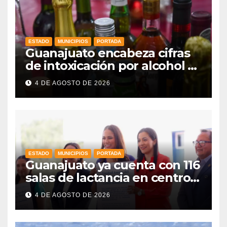
ESTADO
MUNICIPIOS
PORTADA
Guanajuato encabeza cifras
de intoxicación por alcohol a
nivel nacional
4 DE AGOSTO DE 2026
ESTADO
MUNICIPIOS
PORTADA
Guanajuato ya cuenta con 116
salas de lactancia en centros
de trabajo: Gobernadora
4 DE AGOSTO DE 2026