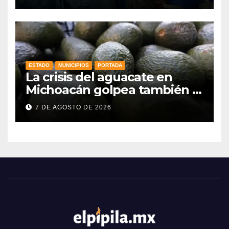
ESTADO
MUNICIPIOS
PORTADA
La crisis del aguacate en
Michoacán golpea también a
productores de Guanajuato
7 DE AGOSTO DE 2026