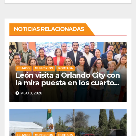
NOTICIAS RELACIONADAS
ESTADO
MUNICIPIOS
PORTADA
León visita a Orlando City con
la mira puesta en los cuartos
de final
AGO 8, 2026
ESTADO
MUNICIPIOS
PORTADA