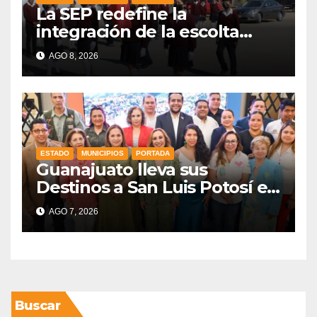
La SEP redefine la
integración de la escolta
escolar prioritando la
AGO 8, 2026
inclusión
ESTADO
MUNICIPIOS
PORTADA
Guanajuato lleva sus
Destinos a San Luis Potosí en
vísperas de la FENAPO
AGO 7, 2026
Buscar