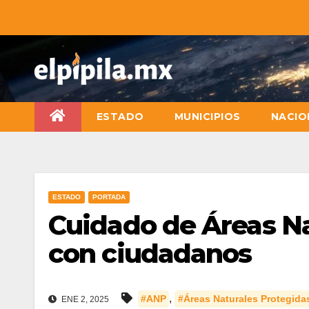
ESTADO
MUNICIPIOS
NACIO
ESTADO
PORTADA
Cuidado de Áreas Nat
con ciudadanos
,
#ANP
#Áreas Naturales Protegida
ENE 2, 2025