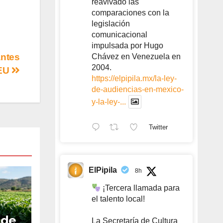
reavivado las
comparaciones con la
legislación
comunicacional
impulsada por Hugo
antes
Chávez en Venezuela en
2004.
 EU
https://elpipila.mx/la-ley-
de-audiencias-en-mexico-
y-la-ley-...
Twitter
ElPipila
8h
¡Tercera llamada para
el talento local!
 de
La Secretaría de Cultura