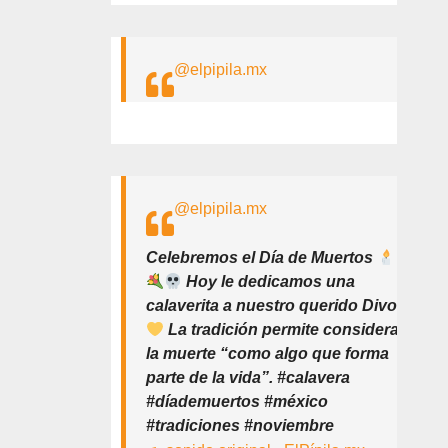
@elpipila.mx
@elpipila.mx
Celebremos el Día de Muertos
Hoy le dedicamos una
calaverita a nuestro querido Divo
La tradición permite considerar
la muerte “como algo que forma
parte de la vida”. #calavera
#díademuertos #méxico
#tradiciones #noviembre