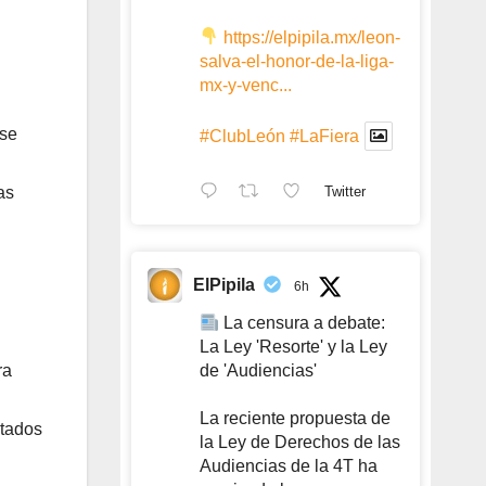
https://elpipila.mx/leon-
salva-el-honor-de-la-liga-
mx-y-venc...
 se
#ClubLeón
#LaFiera
Twitter
as
ElPipila
6h
La censura a debate:
La Ley 'Resorte' y la Ley
ra
de 'Audiencias'
La reciente propuesta de
ltados
la Ley de Derechos de las
Audiencias de la 4T ha