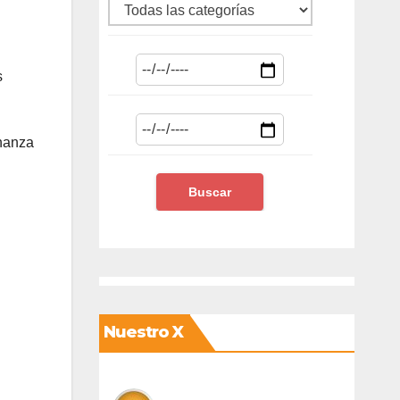
s
rnanza
Nuestro X