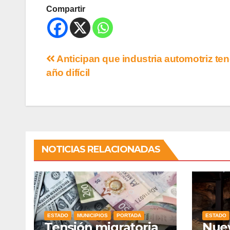
Compartir
Anticipan que industria automotriz te
año difícil
NOTICIAS RELACIONADAS
ESTADO
MUNICIPIOS
PORTADA
ESTADO
Tensión migratoria
Nuev