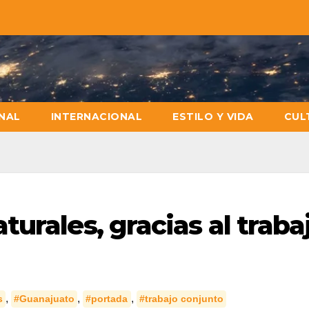
NAL
INTERNACIONAL
ESTILO Y VIDA
CUL
urales, gracias al traba
,
,
,
s
#Guanajuato
#portada
#trabajo conjunto