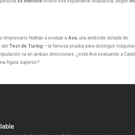
película
Ex Machina
ofrece esa inquietante respuesta, según
M
co empresario Nathan a evaluar a
Ava
, una androide dotada de
o del
Test de Turing
—la famosa prueba para distinguir máquina
anipulación va en ambas direcciones: ¿está Ava evaluando a Cale
na figura superior?