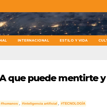
NAL
INTERNACIONAL
ESTILO Y VIDA
CUL
IA que puede mentirte y
,
,
#humanos
#inteligencia artificial
#TECNOLOGÍA