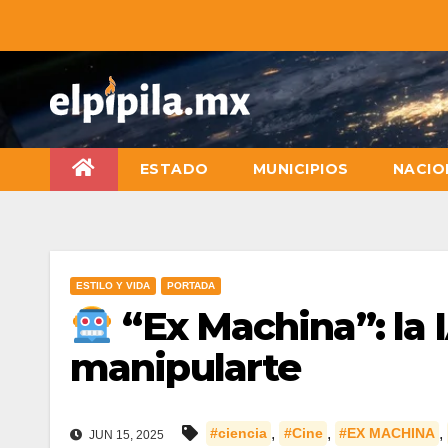
ESTADO
MUNICIPIOS
NACIO
ESTILO Y VIDA
PORTADA
“Ex Machina”: la 
manipularte
,
,
,
#ciencia
#Cine
#EX MACHINA
JUN 15, 2025