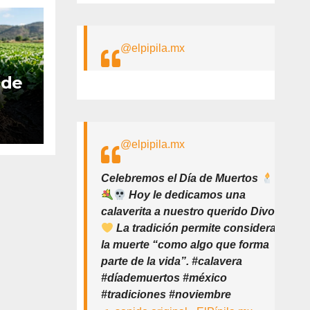
@elpipila.mx
 de
as
@elpipila.mx
es
 y
Celebremos el Día de Muertos
Hoy le dedicamos una
calaverita a nuestro querido Divo
La tradición permite considerar
la muerte “como algo que forma
parte de la vida”. #calavera
#díademuertos #méxico
#tradiciones #noviembre