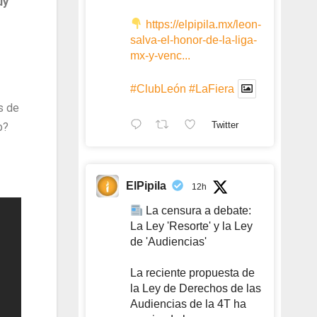
uy
https://elpipila.mx/leon-
salva-el-honor-de-la-liga-
mx-y-venc...
#ClubLeón
#LaFiera
s de
Twitter
b?
ElPipila
12h
La censura a debate:
La Ley 'Resorte' y la Ley
de 'Audiencias'
La reciente propuesta de
la Ley de Derechos de las
Audiencias de la 4T ha