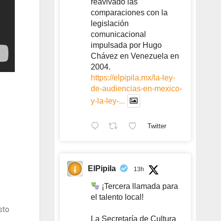
reavivado las
comparaciones con la
legislación
comunicacional
impulsada por Hugo
Chávez en Venezuela en
2004.
https://elpipila.mx/la-ley-
de-audiencias-en-mexico-
y-la-ley-...
Twitter
ElPipila
13h
¡Tercera llamada para
el talento local!
sto
La Secretaría de Cultura