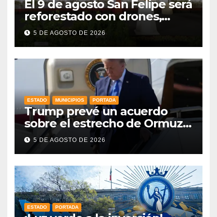
El 9 de agosto San Felipe será
reforestado con drones,
como parte de la Jornada
5 DE AGOSTO DE 2026
Nacional a la que se suma
Libia
ESTADO
MUNICIPIOS
PORTADA
Trump prevé un acuerdo
sobre el estrecho de Ormuz
esta misma semana
5 DE AGOSTO DE 2026
ESTADO
PORTADA