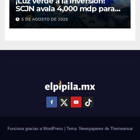
¡Luz verde a la inversión!
SCJN avala 4,000 mdp para
Guanajuato: ¿en qué se usará
5 DE AGOSTO DE 2026
este dinero?
Funciona gracias a WordPress
|
Tema: Newspaperex de
Themeansar