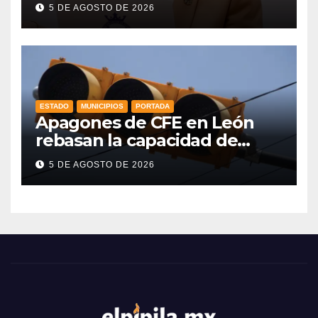
gobernadora mejor evaluada
5 DE AGOSTO DE 2026
del país, según CE Research
ESTADO
MUNICIPIOS
PORTADA
Apagones de CFE en León
rebasan la capacidad de
respaldo en red de
5 DE AGOSTO DE 2026
semáforos