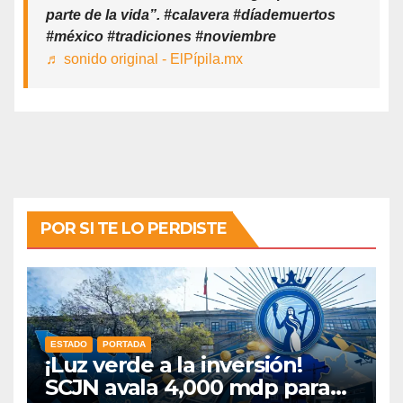
parte de la vida”. #calavera #díademuertos
#méxico #tradiciones #noviembre
♬ sonido original - ElPípila.mx
POR SI TE LO PERDISTE
ESTADO
PORTADA
¡Luz verde a la inversión!
SCJN avala 4,000 mdp para