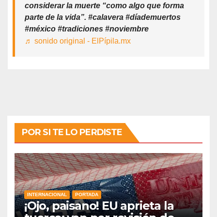
considerar la muerte “como algo que forma
parte de la vida”. #calavera #díademuertos
#méxico #tradiciones #noviembre
♬ sonido original - ElPípila.mx
POR SI TE LO PERDISTE
INTERNACIONAL
PORTADA
¡Ojo, paisano! EU aprieta la