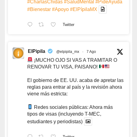
#CharlasChidas
#SaludMental
#PideAyuda
#Bienestar
#Apoyo
#ElPípilaMX
Twitter
ElPipila
@elpipila_mx
·
7 Ago
¡MUCHO OJO SI VAS A TRAMITAR O
RENOVAR TU VISA, PAISANO!
El gobierno de EE. UU. acaba de apretar las
reglas para entrar al país y la revisión ahora
viene más estricta:
Redes sociales públicas: Ahora más
tipos de visas (incluyendo T-MEC,
estudiantes y periodistas)
Twitter