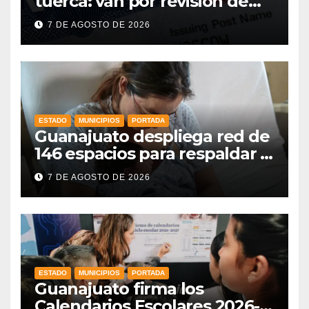
tuerca: van por revisión de
redes sociales para más visas
7 DE AGOSTO DE 2026
y nuevas reglas en la frontera
ESTADO
MUNICIPIOS
PORTADA
Guanajuato despliega red de
146 espacios para respaldar la
lactancia materna
7 DE AGOSTO DE 2026
ESTADO
MUNICIPIOS
PORTADA
Guanajuato firma los
Calendarios Escolares 2026-