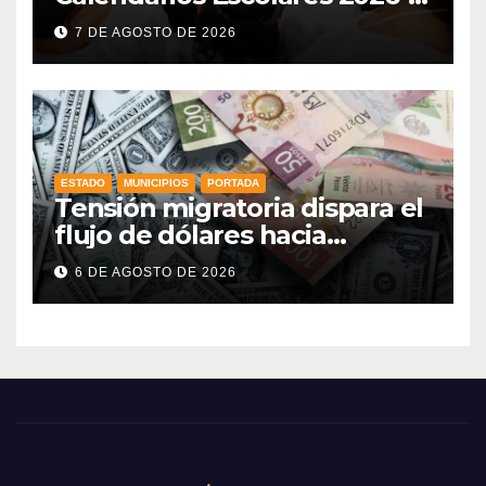
2027: iniciarán el 31 de agosto
7 DE AGOSTO DE 2026
de 2026 y concluirán el 8 de
julio
ESTADO
MUNICIPIOS
PORTADA
Tensión migratoria dispara el
flujo de dólares hacia
municipios de Guanajuato
6 DE AGOSTO DE 2026